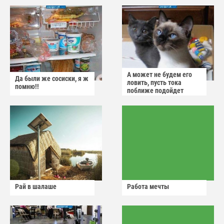
А может не будем его
Да были же сосиски, я ж
ловить, пусть тока
помню!!
поближе подойдет
Рай в шалаше
Работа мечты