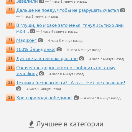
Завалили
21
— 4 часа 2 минуты назад
Дальше не поеду, чтобы не разрушать счастья
22
— 4 часа 3 минуты назад
В глуши, во мраке заточенья, тянулись тихо дни
22
мои...
— 4 часа 4 минуты назад
Маджонг
21
— 4 часа 5 минут назад
100% блондинка!
21
— 4 часа 6 минут назад
Луч света в темном царстве
21
— 4 часа 7 минут назад
О качестве дорог, можно сообщить по этому
21
телефону
— 4 часа 8 минут назад
Техника безопасности?.. А-а-а... Нет, не слышали!
21
— 4 часа 9 минут назад
Хрен природу победишь!
21
— 4 часа 10 минут назад
Лучшее в категории