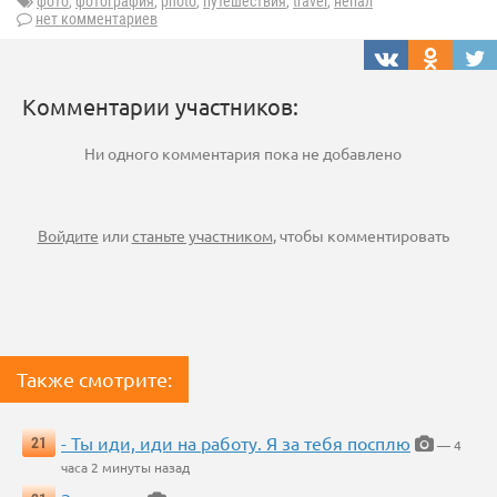
фото
,
фотография
,
photo
,
путешествия
,
travel
,
непал
нет комментариев
Комментарии участников:
Ни одного комментария пока не добавлено
Войдите
или
станьте участником
, чтобы комментировать
Также смотрите:
- Ты иди, иди на работу. Я за тебя посплю
21
— 4
часа 2 минуты назад