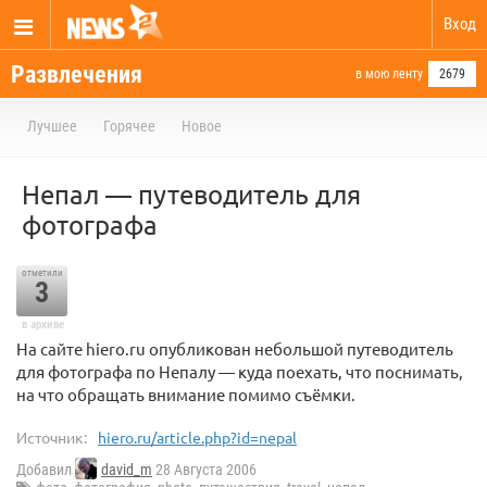
Вход
Развлечения
в мою ленту
2679
Лучшее
Горячее
Новое
Непал — путеводитель для
фотографа
отметили
3
в архиве
На сайте hiero.ru опубликован небольшой путеводитель
для фотографа по Непалу — куда поехать, что поснимать,
на что обращать внимание помимо съёмки.
Источник:
hiero.ru/article.php?id=nepal
Добавил
david_m
28 Августа 2006