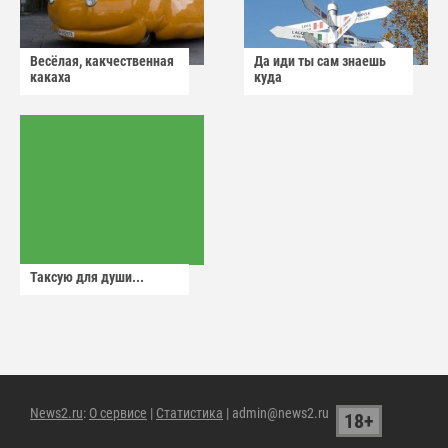
Весёлая, какчественная
Да иди ты сам знаешь
какаха
куда
Таксую для души...
News2.ru
:
О сервисе
|
Статистика
| admin@news2.ru
18+