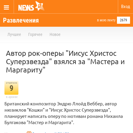
Вход
Развлечения
в мою ленту
2679
Лучшее
Горячее
Новое
Автор рок-оперы "Иисус Христос
Суперзвезда" взялся за "Мастера и
Маргариту"
отметили
9
в архиве
Британский композитор Эндрю Ллойд Веббер, автор
мюзиклов "Кошки" и "Иисус Христоc Суперзвезда",
планирует написать оперу по мотивам романа Михаила
Булгакова "Мастер и Маргарита".