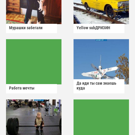
Мурашки забегали
Yellow subДРИЗИН
Да иди ты сам знаешь
Работа мечты
куда