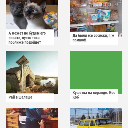
А может не будем его
Да были же сосиски, я ж
ловить, пусть тока
помню!!
поближе подойдет
Кушетка на веранде. Кос
Рай в шалаше
Коб