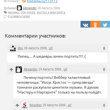
Источник:
fontanka.ru/173173
Добавил
Alexander
28 Августа 2006
мюзикл
,
рок-опера
,
мастер и маргарита
4 комментария
Комментарии участников:
dini
, 29 Августа 2006 ,
url
0
Пипец… А шедевры зачем портить??? :(
Alexander
, 29 Августа 2006 ,
url
0
Почему портить? Веббер талантливый
человечище, "Иисус Христос — суперзвезда"
тоннами раскупали ценители музыки. Я думаю
"Мастеру и Маргарите" только на пользу пойдёт.
Smasher
, 29 Августа 2006 ,
url
0