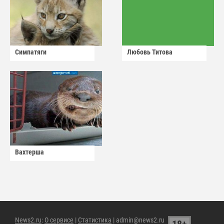
Симпатяги
Любовь Титова
Вахтерша
News2.ru
:
О сервисе
|
Статистика
| admin@news2.ru
18+