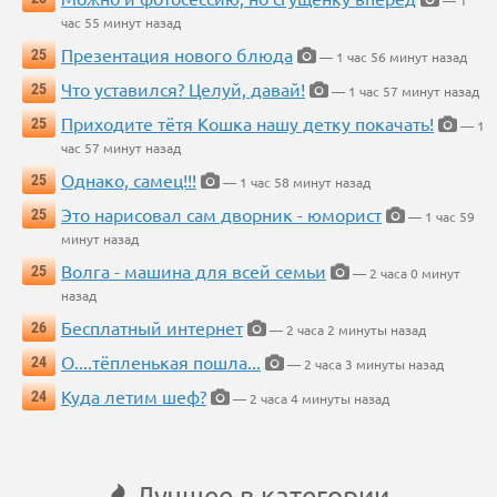
час 55 минут назад
Презентация нового блюда
25
— 1 час 56 минут назад
Что уставился? Целуй, давай!
25
— 1 час 57 минут назад
Приходите тётя Кошка нашу детку покачать!
25
— 1
час 57 минут назад
Однако, самец!!!
25
— 1 час 58 минут назад
Это нарисовал сам дворник - юморист
25
— 1 час 59
минут назад
Волга - машина для всей семьи
25
— 2 часа 0 минут
назад
Бесплатный интернет
26
— 2 часа 2 минуты назад
О....тёпленькая пошла...
24
— 2 часа 3 минуты назад
Куда летим шеф?
24
— 2 часа 4 минуты назад
Лучшее в категории