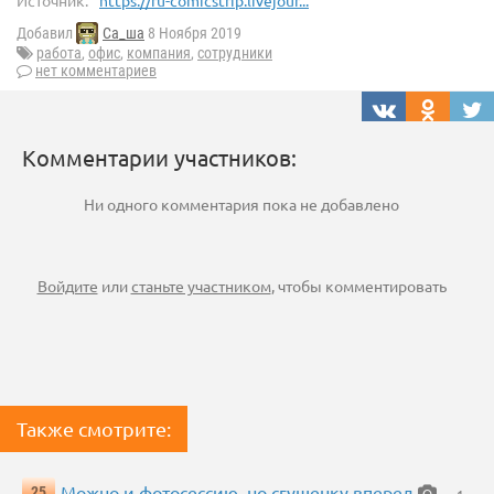
Источник:
https://ru-comicstrip.livejour...
Добавил
Са_ша
8 Ноября 2019
работа
,
офис
,
компания
,
сотрудники
нет комментариев
Комментарии участников:
Ни одного комментария пока не добавлено
Войдите
или
станьте участником
, чтобы комментировать
Также смотрите:
Можно и фотосессию, но сгущенку вперед
25
— 1