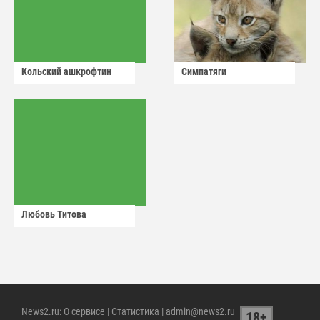
Кольский ашкрофтин
Симпатяги
Любовь Титова
News2.ru
:
О сервисе
|
Статистика
| admin@news2.ru
18+