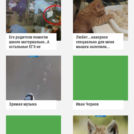
Его родители помогли
Любят...наверное
школе материально..А
специально для меня
остальные ЕГЭ не
мышек налепили...
сдадут
Зримая музыка
Иван Чернов