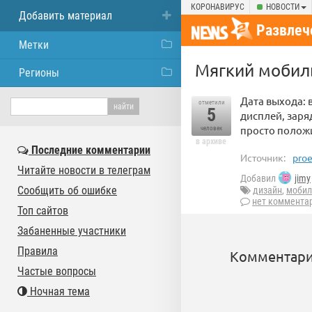
КОРОНАВИРУС
НОВОСТИ
Добавить материал
Развлеч
Метки
Мягкий мобил
Регионы
Дата выхода: 
отметили
5
дисплей, зар
просто положи
человек
в архиве
Последние комментарии
Источник:
proe
Читайте новости в телеграм
Добавил
jimy
Сообщить об ошибке
дизайн
,
мобил
нет коммента
Топ сайтов
Забаненные участники
Правила
Комментари
Частые вопросы
Ночная тема