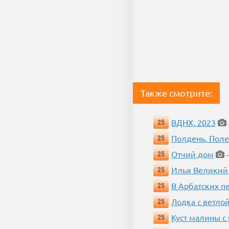
Также смотрите:
ВДНХ, 2023
25
Полдень. Пол
25
Отчий дом
25
—
Илья Великий
25
В Арбатских п
25
Лодка с ветло
25
Куст малины с
25