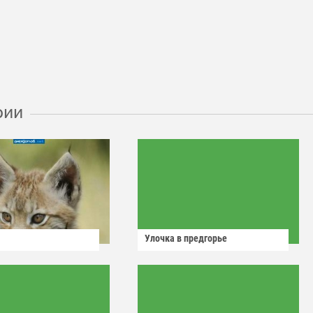
рии
Улочка в предгорье