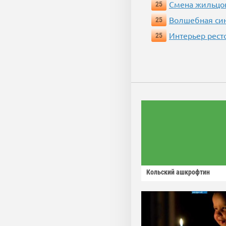
Смена жильцо
25
Волшебная си
25
Интерьер рест
25
Кольский ашкрофтин