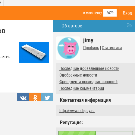
И
Вход
в мою ленту
2679
Об авторе
ов
jimy
Профиль
|
Статистика
сети.
Последние добавленные новости
Одобренные новости
Френдлента последних новостей
Последние комментарии
Контактная информация
http://www.richguy.ru
Репутация: