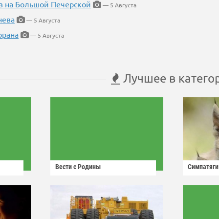
в на Большой Печерской
— 5 Августа
нева
— 5 Августа
орана
— 5 Августа
Лучшее в катего
Вести с Родины
Симпатяги