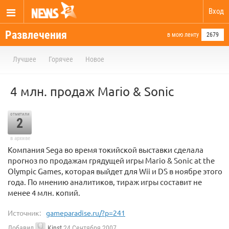
Вход
Развлечения
в мою ленту
2679
Лучшее
Горячее
Новое
4 млн. продаж Mario & Sonic
отметили
2
в архиве
Компания Sega во время токийской выставки сделала
прогноз по продажам грядущей игры Mario & Sonic at the
Olympic Games, которая выйдет для Wii и DS в ноябре этого
года. По мнению аналитиков, тираж игры составит не
менее 4 млн. копий.
Источник:
gameparadise.ru/?p=241
Добавил
Kinst
24 Сентября 2007