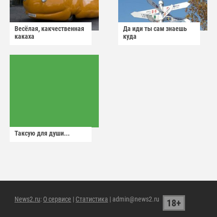
Весёлая, какчественная
Да иди ты сам знаешь
какаха
куда
Таксую для души...
News2.ru
:
О сервисе
|
Статистика
| admin@news2.ru
18+