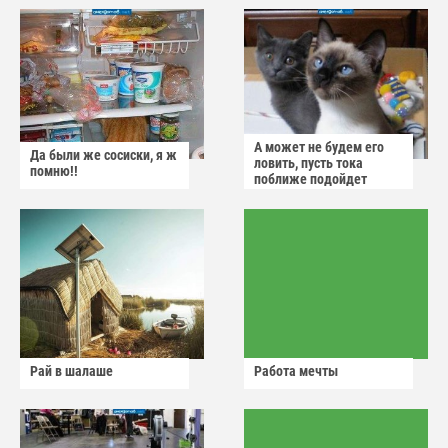
А может не будем его
Да были же сосиски, я ж
ловить, пусть тока
помню!!
поближе подойдет
Рай в шалаше
Работа мечты