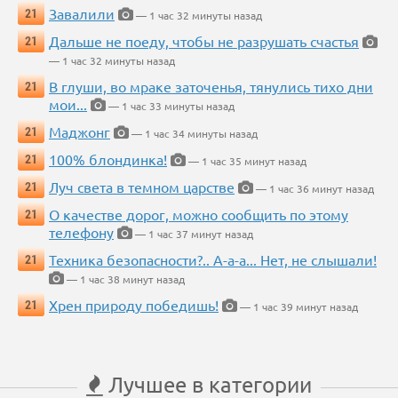
Завалили
21
— 1 час 32 минуты назад
Дальше не поеду, чтобы не разрушать счастья
21
— 1 час 32 минуты назад
В глуши, во мраке заточенья, тянулись тихо дни
21
мои...
— 1 час 33 минуты назад
Маджонг
21
— 1 час 34 минуты назад
100% блондинка!
21
— 1 час 35 минут назад
Луч света в темном царстве
21
— 1 час 36 минут назад
О качестве дорог, можно сообщить по этому
21
телефону
— 1 час 37 минут назад
Техника безопасности?.. А-а-а... Нет, не слышали!
21
— 1 час 38 минут назад
Хрен природу победишь!
21
— 1 час 39 минут назад
Лучшее в категории