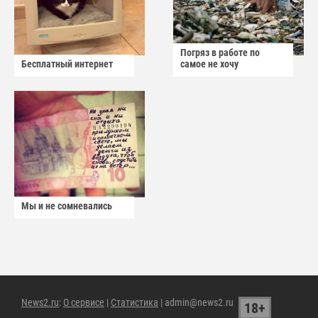
Погряз в работе по
Бесплатный интернет
самое не хочу
Мы и не сомневались
News2.ru
:
О сервисе
|
Статистика
| admin@news2.ru
18+