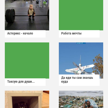
Астерикс - начало
Работа мечты
Да иди ты сам знаешь
Таксую для души...
куда