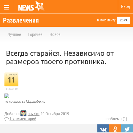
Вход
Развлечения
в мою ленту
2679
Лучшее
Горячее
Новое
Всегда старайся. Независимо от
размеров твоего противника.
отметили
11
в архиве
источник: cs12.pikabu.ru
Добавил
buzzim
20 Октября 2019
1 комментарий
проблема (1)