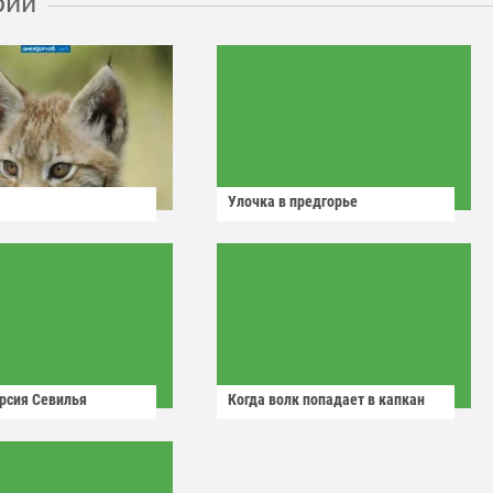
рии
Улочка в предгорье
рсия Севилья
Когда волк попадает в капкан