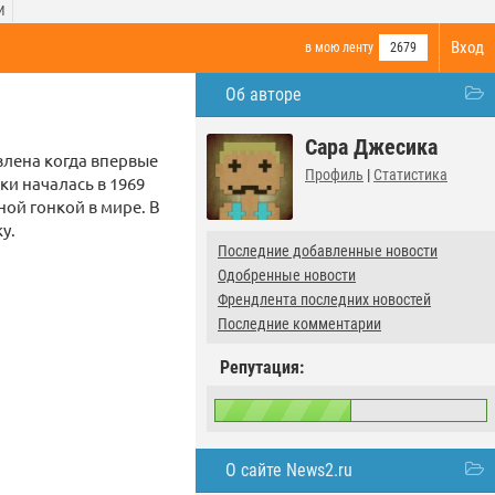
И
Вход
в мою ленту
2679
Об авторе
Сара Джесика
ивлена когда впервые
Профиль
|
Статистика
ки началась в 1969
ной гонкой в мире. В
у.
Последние добавленные новости
Одобренные новости
Френдлента последних новостей
Последние комментарии
Репутация:
О сайте News2.ru