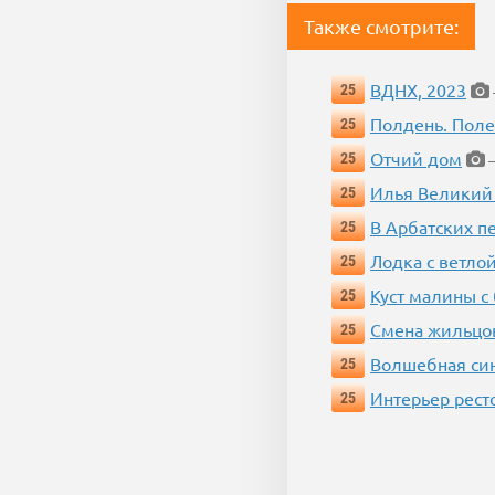
Также смотрите:
ВДНХ, 2023
25
Полдень. Пол
25
Отчий дом
25
—
Илья Великий
25
В Арбатских п
25
Лодка с ветло
25
Куст малины с
25
Смена жильцо
25
Волшебная си
25
Интерьер рест
25