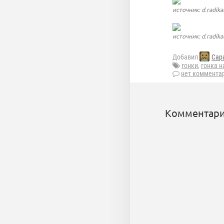
источник: d.radikal
источник: d.radikal
Добавил
Сар
гонки
,
гонка н
нет коммента
Комментари