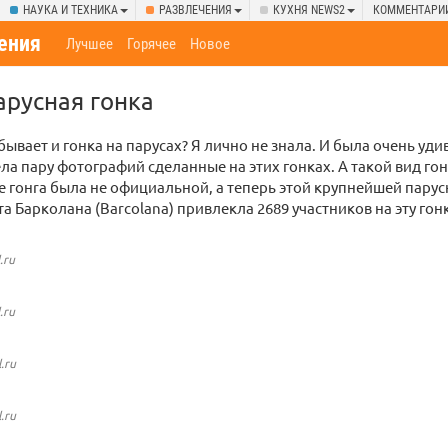
НАУКА И ТЕХНИКА
РАЗВЛЕЧЕНИЯ
КУХНЯ NEWS2
КОММЕНТАРИ
ения
Лучшее
Горячее
Новое
русная гонка
 бывает и гонка на парусах? Я лично не знала. И была очень уд
ела пару фотографий сделанные на этих гонках. А такой вид гон
ще гонrа была не официальной, а теперь этой крупнейшей парус
та Барколана (Barcolana) привлекла 2689 участников на эту гонк
.ru
.ru
.ru
.ru