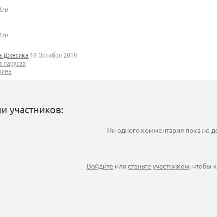
.ru
.ru
а Джесика
19 Октября 2019
а парусах
риев
и участников:
Ни одного комментария пока не 
Войдите
или
станьте участником
, чтобы