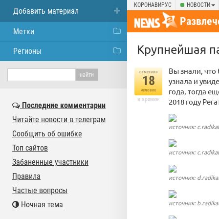
КОРОНАВИРУС
НОВОСТИ
Добавить материал
Развлеч
Метки
Крупнейшая па
Регионы
Вы знали, что
отметили
18
узнала и увид
года, тогда е
человек
в архиве
2018 году Рега
Последние комментарии
Читайте новости в телеграм
источник: c.radikal
Сообщить об ошибке
Топ сайтов
источник: c.radikal
Забаненные участники
Правила
источник: d.radikal
Частые вопросы
источник: b.radikal
Ночная тема