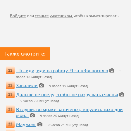
Войдите
или
станьте участником
, чтобы комментировать
Также смотрите:
- Ты иди, иди на работу. Я за тебя посплю
22
— 9
часов 18 минут назад
Завалили
22
— 9 часов 19 минут назад
Дальше не поеду, чтобы не разрушать счастья
23
— 9 часов 20 минут назад
В глуши, во мраке заточенья, тянулись тихо дни
23
мои...
— 9 часов 20 минут назад
Маджонг
22
— 9 часов 21 минуту назад