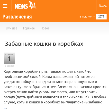
Вход
Развлечения
в мою ленту
2679
Лучшее
Горячее
Новое
Забавные кошки в коробках
отметил
1
в архиве
Картонные коробки притягивают кошек с какой-то
необъяснимой силой. Когда ваш домашний питомец
увидит коробку, он вряд ли останется равнодушным и
захочет тут же забраться в нее. Возможно, причина кроется
в стремлении найти укромное место, или же устроить
засаду (пусть добычей являются и тапки хозяина). В любом
случае, коты и кошки в коробках выглядят очень забавно.