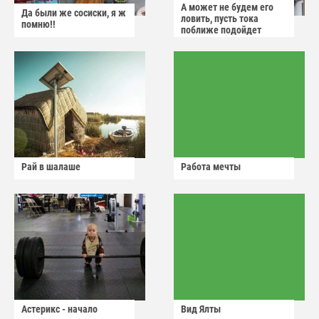
А может не будем его
Да были же сосиски, я ж
ловить, пусть тока
помню!!
поближе подойдет
Рай в шалаше
Работа мечты
Астерикс - начало
Вид Ялты