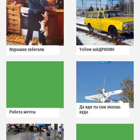
Мурашки забегали
Yellow subДРИЗИН
Да иди ты сам знаешь
Работа мечты
куда