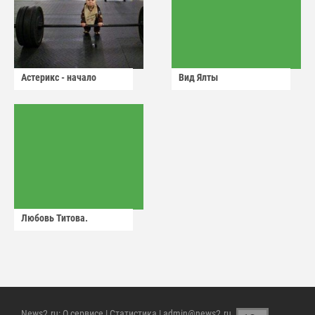
Астерикс - начало
Вид Ялты
Любовь Титова.
News2.ru
:
О сервисе
|
Статистика
| admin@news2.ru