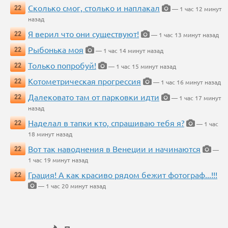
Сколько смог, столько и наплакал
22
— 1 час 12 минут
назад
Я верил что они существуют!
22
— 1 час 13 минут назад
Рыбонька моя
22
— 1 час 14 минут назад
Только попробуй!
22
— 1 час 15 минут назад
Котометрическая прогрессия
22
— 1 час 16 минут назад
Далековато там от парковки идти
22
— 1 час 17 минут
назад
Наделал в тапки кто, спрашиваю тебя я?
22
— 1 час
18 минут назад
Вот так наводнения в Венеции и начинаются
22
—
1 час 19 минут назад
Грация! А как красиво рядом бежит фотограф...!!!
22
— 1 час 20 минут назад