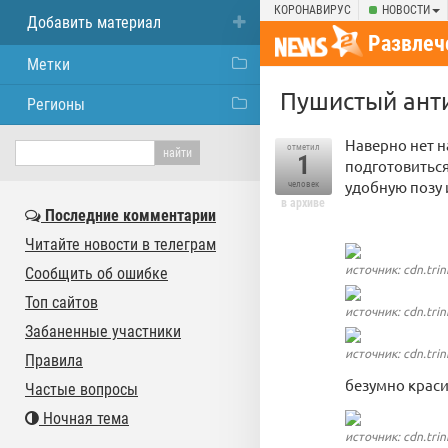
КОРОНАВИРУС
НОВОСТИ
Добавить материал
Развлеч
Метки
Пушистый анти
Регионы
Наверно нет н
отметил
1
подготовиться
удобную позу 
человек
в архиве
Последние комментарии
Читайте новости в телеграм
источник: cdn.trin
Сообщить об ошибке
Топ сайтов
источник: cdn.trin
Забаненные участники
источник: cdn.trin
Правила
безумно краси
Частые вопросы
Ночная тема
источник: cdn.trin