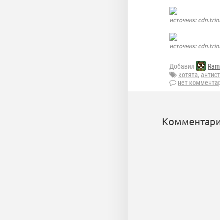
источник: cdn.trin
источник: cdn.trin
Добавил
Ram
котята
,
антист
нет коммента
Комментари