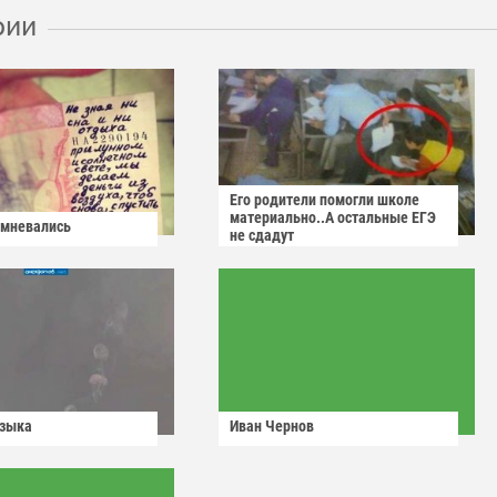
рии
Его родители помогли школе
материально..А остальные ЕГЭ
омневались
не сдадут
узыка
Иван Чернов