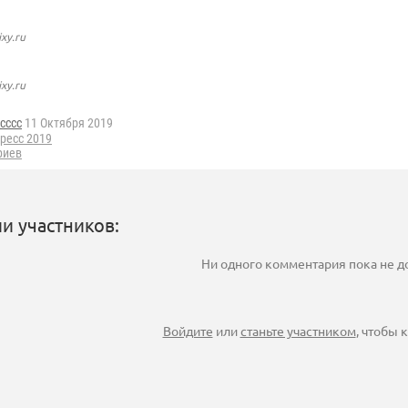
ixy.ru
ixy.ru
cccc
11 Октября 2019
ресс 2019
риев
и участников:
Ни одного комментария пока не 
Войдите
или
станьте участником
, чтобы