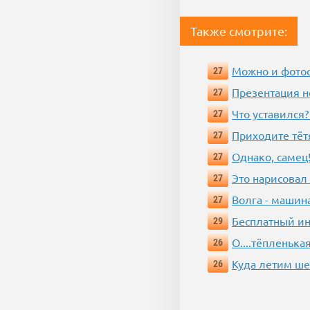
Также смотрите:
Можно и фотос
27
Презентация 
27
Что уставился?
27
Приходите тёт
27
Однако, самец!
27
Это нарисовал
27
Волга - машин
27
Бесплатный ин
29
О....тёпленькая
26
Куда летим ш
26