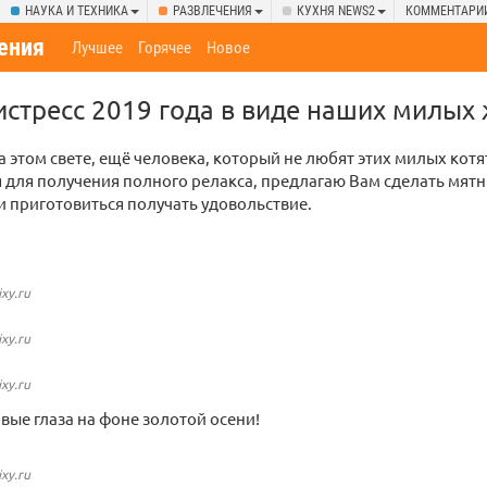
НАУКА И ТЕХНИКА
РАЗВЛЕЧЕНИЯ
КУХНЯ NEWS2
КОММЕНТАРИ
ения
Лучшее
Горячее
Новое
стресс 2019 года в виде наших милых
а этом свете, ещё человека, который не любят этих милых котя
 для получения полного релакса, предлагаю Вам сделать мятн
и приготовиться получать удовольствие.
ixy.ru
ixy.ru
ixy.ru
вые глаза на фоне золотой осени!
ixy.ru