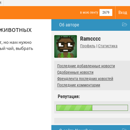
И
Вход
в мою ленту
2679
Об авторе
 животных
Ramcccc
т, но нам нужно
Профиль
|
Статистика
ый чай, выбрать
Последние добавленные новости
Одобренные новости
Френдлента последних новостей
Последние комментарии
Репутация: