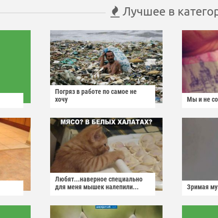
Лучшее в катего
Погряз в работе по самое не
хочу
Мы и не с
Любят...наверное специально
для меня мышек налепили...
Зримая м