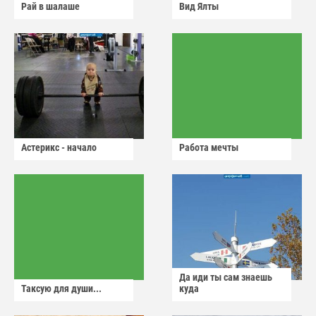
Рай в шалаше
Вид Ялты
Астерикс - начало
Работа мечты
Да иди ты сам знаешь
Таксую для души...
куда