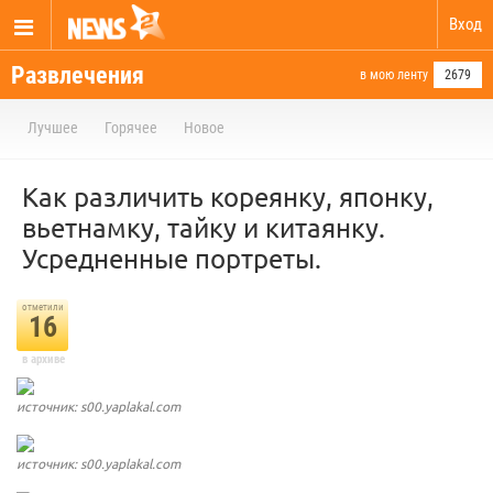
Вход
Развлечения
в мою ленту
2679
Лучшее
Горячее
Новое
Как различить кореянку, японку,
вьетнамку, тайку и китаянку.
Усредненные портреты.
отметили
16
в архиве
источник: s00.yaplakal.com
источник: s00.yaplakal.com