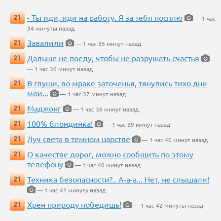
- Ты иди, иди на работу. Я за тебя посплю
21
— 1 час
34 минуты назад
Завалили
21
— 1 час 35 минут назад
Дальше не поеду, чтобы не разрушать счастья
21
— 1 час 36 минут назад
В глуши, во мраке заточенья, тянулись тихо дни
21
мои...
— 1 час 37 минут назад
Маджонг
21
— 1 час 38 минут назад
100% блондинка!
21
— 1 час 39 минут назад
Луч света в темном царстве
21
— 1 час 40 минут назад
О качестве дорог, можно сообщить по этому
21
телефону
— 1 час 40 минут назад
Техника безопасности?.. А-а-а... Нет, не слышали!
21
— 1 час 41 минуту назад
Хрен природу победишь!
21
— 1 час 42 минуты назад