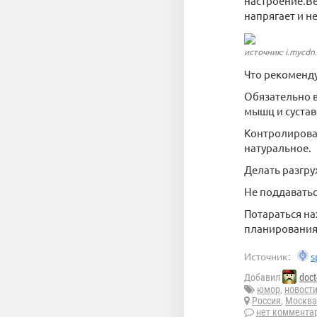
настроение.Ве
напрягает и н
источник: i.mycdn
Что рекоменд
Обязательно в
мышц и сустав
Контролироват
натуральное.
Делать разгру
Не поддаватьс
Потараться на
планирования
Источник:
s
Добавил
doct
юмор
,
новост
Россия
,
Москва
нет коммента