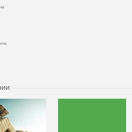
зад
азад
рии