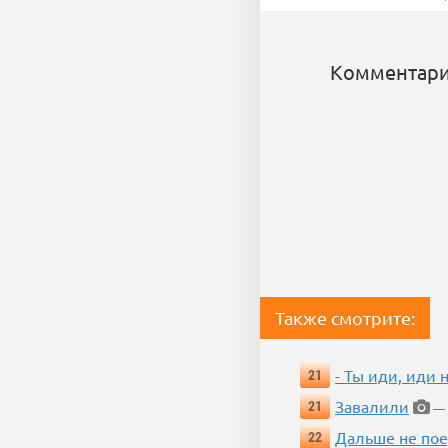
Комментари
Также смотрите:
- Ты иди, иди 
21
Завалили
21
— 
Дальше не пое
22