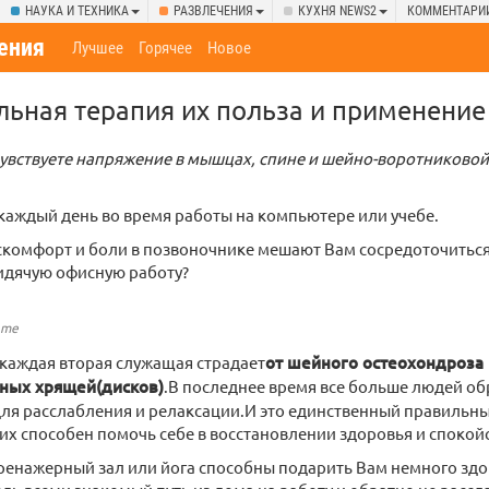
НАУКА И ТЕХНИКА
РАЗВЛЕЧЕНИЯ
КУХНЯ NEWS2
КОММЕНТАРИ
ения
Лучшее
Горячее
Новое
ьная терапия их польза и применение
чувствуете напряжение в мышцах, спине и шейно-воротниковой
каждый день во время работы на компьютере или учебе.
скомфорт и боли в позвоночнике мешают Вам сосредоточиться
идячую офисную работу?
.me
 каждая вторая служащая страдает
от шейного остеохондроза 
ных хрящей(дисков)
.В последнее время все больше людей о
для расслабления и релаксации.И это единственный правильны
их способен помочь себе в восстановлении здоровья и спокой
тренажерный зал или йога способны подарить Вам немного здо