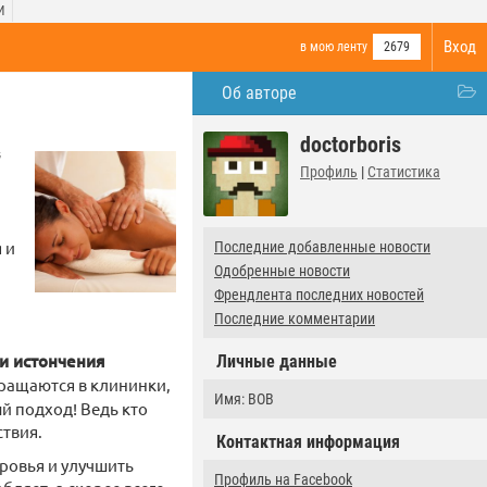
И
Вход
в мою ленту
2679
Об авторе
doctorboris
Профиль
|
Статистика
 и
Последние добавленные новости
Одобренные новости
Френдлента последних новостей
Последние комментарии
и истончения
Личные данные
бращаются в клининки,
Имя: BOB
й подход! Ведь кто
ствия.
Контактная информация
ровья и улучшить
Профиль на Facebook