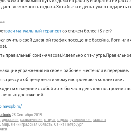
дь всеми знакомый путь из дома на работу и обратно не рассла
е дает возможность отдыха.Хотя бы ча в день нужно подарить с
.me
ует
врач мануальный терапевт
со cтажем более 15 лет?
ключить в свой дневной график посещение басейна, йоги или 
ов).
ь правильный сон(7-9 часов).Идеально с 11-7 утра.Правильное
жающие упражнения на своем рабочем месте или в перерыве.
я стрессу и общему негативному настроению в коллективе .
ходиться наедине с собой хотя бы час в день для построения п
 личных достижений.
pinavspb.ru/
orboris
28 Сентября 2019
и
,
здоровье
,
развлечение
,
отпуск
,
отдых
,
путешествия
,
массаж
,
Мир
,
Ленинградская Область
,
Санкт Петербург
риев