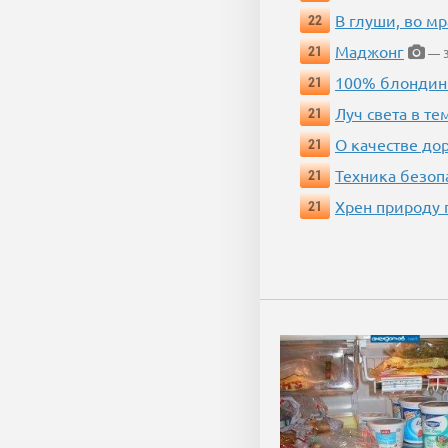
В глуши, во мр
22
Маджонг
21
— 3
100% блондин
21
Луч света в те
21
О качестве до
21
Техника безопас
21
Хрен природу 
21