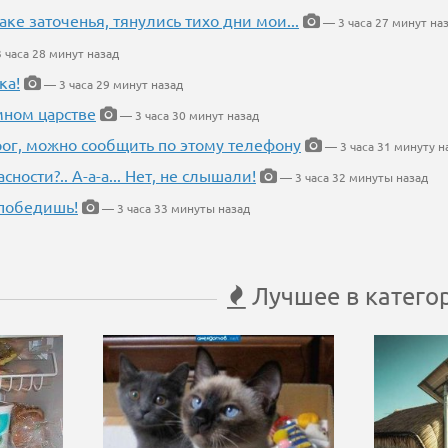
аке заточенья, тянулись тихо дни мои...
— 3 часа 27 минут на
 часа 28 минут назад
ка!
— 3 часа 29 минут назад
мном царстве
— 3 часа 30 минут назад
рог, можно сообщить по этому телефону
— 3 часа 31 минуту н
ности?.. А-а-а... Нет, не слышали!
— 3 часа 32 минуты назад
победишь!
— 3 часа 33 минуты назад
Лучшее в катего