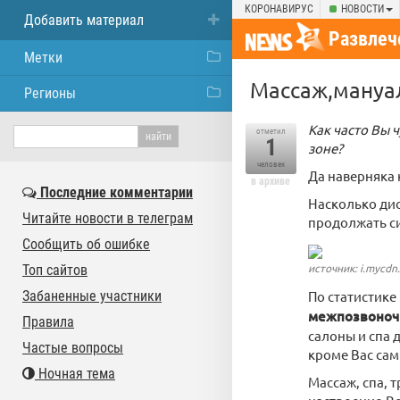
КОРОНАВИРУС
НОВОСТИ
Добавить материал
Развлеч
Метки
Массаж,мануал
Регионы
Как часто Вы 
отметил
1
зоне?
человек
Да наверняка 
в архиве
Последние комментарии
Насколько ди
Читайте новости в телеграм
продолжать с
Сообщить об ошибке
источник: i.mycdn
Топ сайтов
Забаненные участники
По статистике
межпозвоноч
Правила
салоны и спа 
Частые вопросы
кроме Вас сам
Ночная тема
Массаж, спа, 