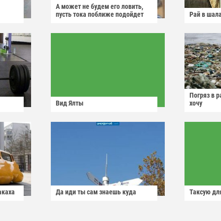
А может не будем его ловить,
пусть тока поближе подойдет
Рай в шал
Погряз в р
Вид Ялты
хочу
акаха
Да иди ты сам знаешь куда
Таксую для