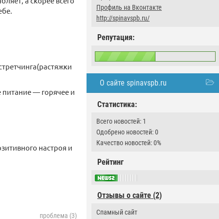
бляет, а скорее всего
Профиль на Вконтакте
ебе.
http://spinavspb.ru/
Репутация:
стретчинга(растяжки
О сайте spinavspb.ru
 питание — горячее и
Статистика:
Всего новостей: 1
Одобрено новостей: 0
Качество новостей: 0%
озитивного настроя и
Рейтинг
Отзывы о сайте (2)
Спамный сайт
проблема (3)