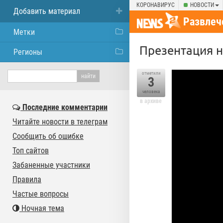
КОРОНАВИРУС
НОВОСТИ
Добавить материал
Развлеч
Метки
Презентация 
Регионы
отметили
3
человека
в архиве
Последние комментарии
Читайте новости в телеграм
Сообщить об ошибке
Топ сайтов
Забаненные участники
Правила
Частые вопросы
Ночная тема