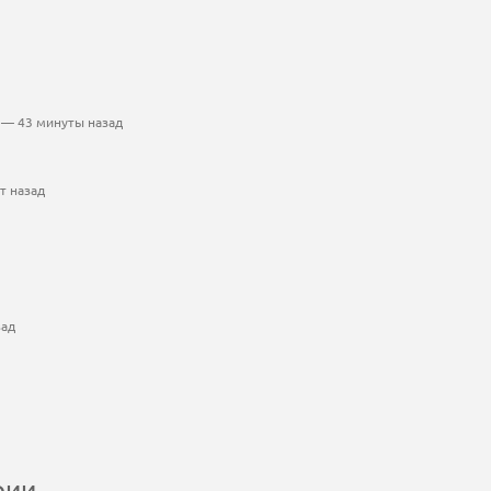
— 43 минуты назад
т назад
зад
рии