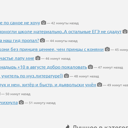
е по самое не хочу
— 42 минуты назад
помогли школе материально..А остальные ЕГЭ не сдадут
а наш гид пропал?
— 44 минуты назад
кони без принцев ценнее, чем принцы с конями
— 45 мину
частье лапу мне
— 46 минут назад
Анадырь +10 в августе добро пожаловать
— 47 минут назад
 учитель по муз.литературе))
— 48 минут назад
глух и нем, хитёр и быстр, и дьявольски умён
— 49 минут на
— 50 минут назад
 чихнула
— 51 минуту назад
Лучшее в катего