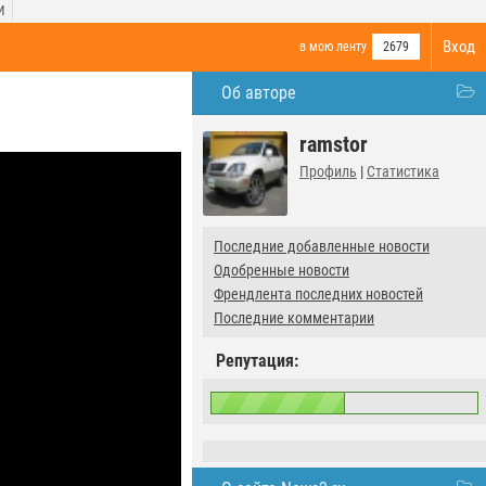
И
Вход
в мою ленту
2679
Об авторе
ramstor
Профиль
|
Статистика
Последние добавленные новости
Одобренные новости
Френдлента последних новостей
Последние комментарии
Репутация: