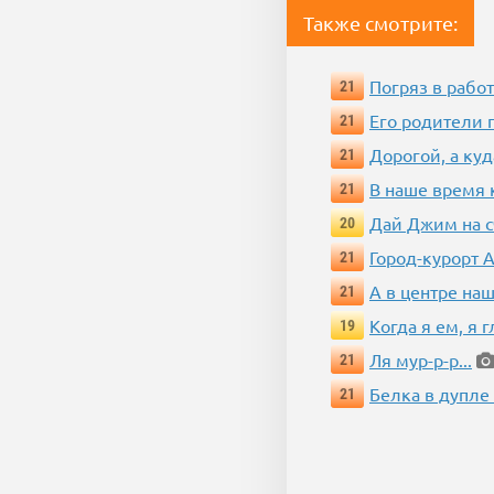
Также смотрите:
Погряз в работ
21
Его родители 
21
Дорогой, а куд
21
В наше время 
21
Дай Джим на с
20
Город-курорт 
21
А в центре наш
21
Когда я ем, я 
19
Ля мур-р-р...
21
Белка в дупле
21