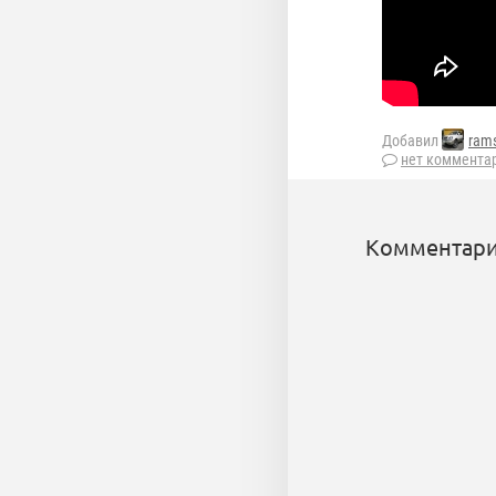
Добавил
rams
нет коммента
Комментари