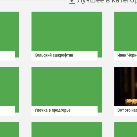
Кольский ашкрофтин
Иван Черн
Улочка в предгорье
Вот это н