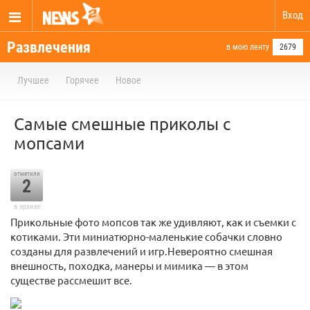
Вход
Развлечения
в мою ленту
2679
Лучшее
Горячее
Новое
Самые смешные приколы с
мопсами
отметили
2
в архиве
Прикольные фото мопсов так же удивляют, как и съемки с
котиками. Эти миниатюрно-маленькие собачки словно
созданы для развлечений и игр.Невероятно смешная
внешность, походка, манеры и мимика — в этом
существе рассмешит все.