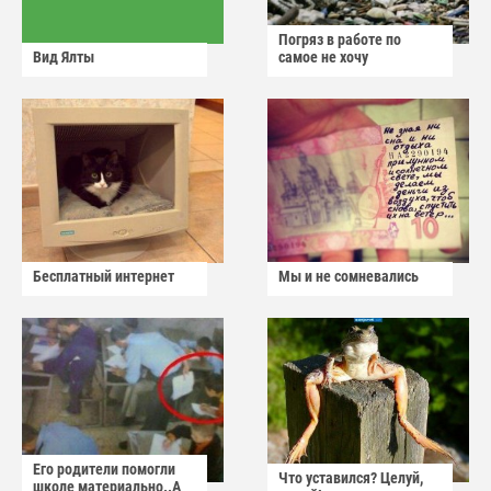
Погряз в работе по
Вид Ялты
самое не хочу
Бесплатный интернет
Мы и не сомневались
Его родители помогли
Что уставился? Целуй,
школе материально..А