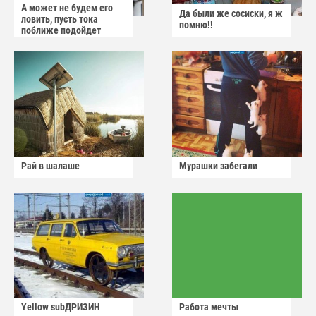
А может не будем его
Да были же сосиски, я ж
ловить, пусть тока
помню!!
поближе подойдет
Рай в шалаше
Мурашки забегали
Yellow subДРИЗИН
Работа мечты