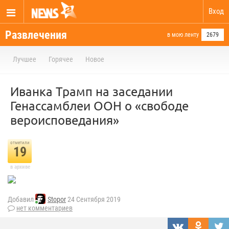
Вход
Развлечения
в мою ленту
2679
Лучшее
Горячее
Новое
Иванка Трамп на заседании
Генассамблеи ООН о «свободе
вероисповедания»
отметили
19
в архиве
Добавил
Stopor
24 Сентября 2019
нет комментариев