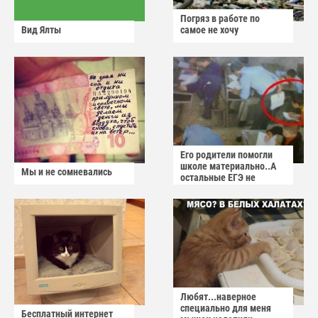
Погряз в работе по
Вид Ялты
самое не хочу
Его родители помогли
школе материально..А
Мы и не сомневались
остальные ЕГЭ не
сдадут
Любят...наверное
специально для меня
Бесплатный интернет