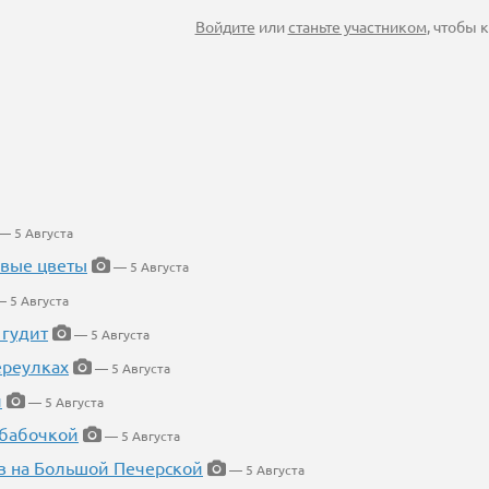
Войдите
или
станьте участником
, чтобы
— 5 Августа
евые цветы
— 5 Августа
 5 Августа
 гудит
— 5 Августа
ереулках
— 5 Августа
й
— 5 Августа
 бабочкой
— 5 Августа
в на Большой Печерской
— 5 Августа