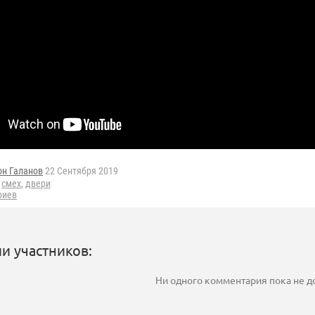
он Галанов
22 Сентября 2019
,
смех
,
двери
риев
и участников:
Ни одного комментария пока не 