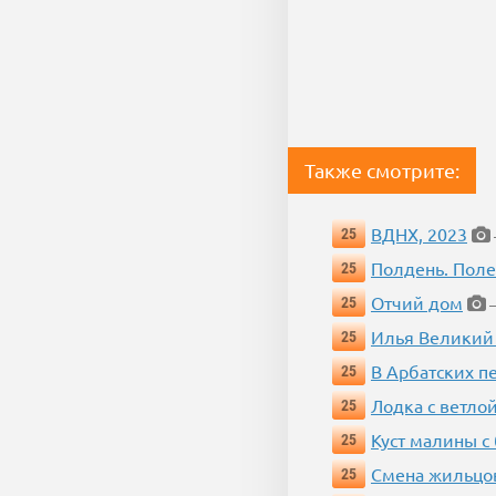
Также смотрите:
ВДНХ, 2023
25
Полдень. Пол
25
Отчий дом
25
—
Илья Великий
25
В Арбатских п
25
Лодка с ветло
25
Куст малины с
25
Смена жильцо
25