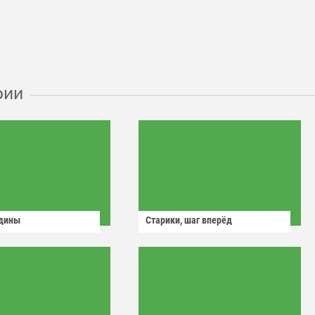
рии
одины
Старики, шаг вперёд