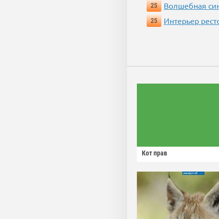
Волшебная си
25
Интерьер рест
25
Кот прав