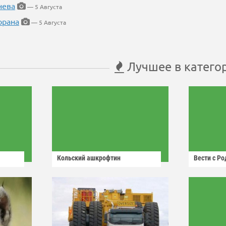
нева
— 5 Августа
орана
— 5 Августа
Лучшее в катего
Кольский ашкрофтин
Вести с Р