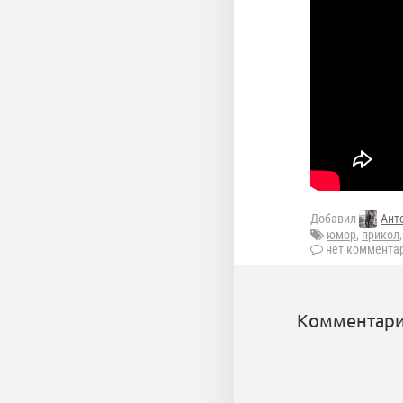
Добавил
Ант
юмор
,
прикол
нет коммента
Комментари