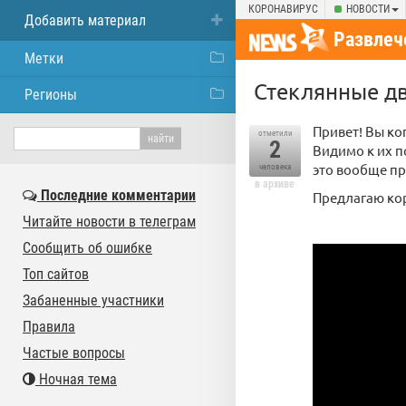
КОРОНАВИРУС
НОВОСТИ
Добавить материал
Развлеч
Метки
Стеклянные дв
Регионы
Привет! Вы ко
отметили
2
Видимо к их п
это вообще пр
человека
в архиве
Последние комментарии
Предлагаю кор
Читайте новости в телеграм
Сообщить об ошибке
Топ сайтов
Забаненные участники
Правила
Частые вопросы
Ночная тема