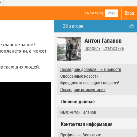
И
Вход
в мою ленту
2679
Об авторе
Антон Галанов
е главное зачем?
Профиль
|
Статистика
нопланетяни, а может
озревающих людей.
Последние добавленные новости
Одобренные новости
Френдлента последних новостей
Последние комментарии
Личные данные
Имя: Антон Галанов
Контактная информация
Профиль на Вконтакте