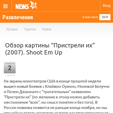
Вход
Развлечения
в мою ленту
2679
Лучшее
Горячее
Новое
Обзор картины “Пристрели их”
(2007). Shoot Em Up
отметили
2
в архиве
На экраны кинотеатров США в конце прошлой недели
вышел новый боевик с Клайвом Оуэном, Моникой Белуччи
и Полем Джаммати с “трогательным” названием
“Пристрели их” (по желанию к этому можно добавить
местоимение “всех”, но смысл понятен и без того). В
России новинка появится не раньше конца ноября, но мы
уже сейчас готовы поделиться первыми впечатлениями от