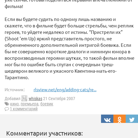
фильма!
Если вы будете судить по одному лишь названию и
скажете, что в фильме будет больше стрельбы, чем реплик
героев, то уйдете недалеко от истины. “Пристрели их”
(Shoot ‘em Up) яркий представитель простого, не
обремененного дополнительной интригой боевика. Если
бы не совершенно короткие диалоги и минимум юмора в
воспроизводимых героями шутках, то такой фильм вполне
мог бы по ошибке быть спутан с очередным треш-
шедевром великого и ужасного Квентина-мать-его-
Тарантино.
Источник:
rlsview.net/eng/adding-cats/re...
Добавил
whiskas
21 Сентября 2007
кино
,
премьера
,
боевик
1 комментарий
Комментарии участников: