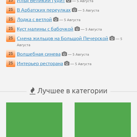
Илья Великий гудит
25
— 5 Августа
В Арбатских переулках
25
— 5 Августа
Лодка с ветлой
25
— 5 Августа
Куст малины с бабочкой
25
— 5 Августа
Смена жильцов на Большой Печерской
25
— 5
Августа
Волшебная синева
25
— 5 Августа
Интерьер ресторана
25
— 5 Августа
Лучшее в категории