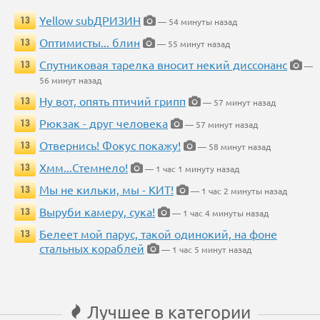
Yellow subДРИЗИН
13
— 54 минуты назад
Оптимисты... блин
13
— 55 минут назад
Спутниковая тарелка вносит некий диссонанс
13
—
56 минут назад
Ну вот, опять птичий грипп
13
— 57 минут назад
Рюкзак - друг человека
13
— 57 минут назад
Отвернись! Фокус покажу!
13
— 58 минут назад
Хмм...Стемнело!
13
— 1 час 1 минуту назад
Мы не кильки, мы - КИТ!
13
— 1 час 2 минуты назад
Выруби камеру, сука!
13
— 1 час 4 минуты назад
Белеет мой парус, такой одинокий, на фоне
13
стальных кораблей
— 1 час 5 минут назад
Лучшее в категории