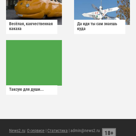
Весёлая, какчественная
Да иди ты сам знаешь
какаха
куда
Таксую для души...
News2.ru
:
О сервисе
|
Статистика
| admin@news2.ru
18+