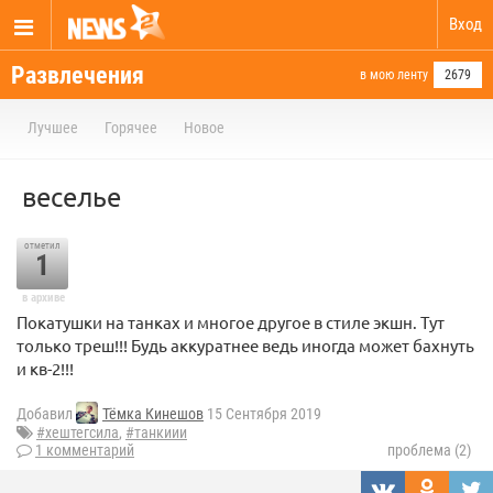
Вход
Развлечения
в мою ленту
2679
Лучшее
Горячее
Новое
веселье
отметил
1
в архиве
Покатушки на танках и многое другое в стиле экшн. Тут
только треш!!! Будь аккуратнее ведь иногда может бахнуть
и кв-2!!!
Добавил
Тёмка Кинешов
15 Сентября 2019
#хештегсила
,
#танкиии
1 комментарий
проблема (2)