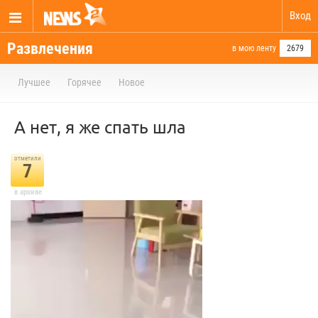
Вход
Развлечения
в мою ленту
2679
Лучшее
Горячее
Новое
А нет, я же спать шла
отметили
7
в архиве