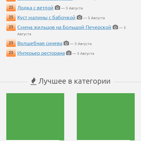
Лодка с ветлой
25
— 5 Августа
Куст малины с бабочкой
25
— 5 Августа
Смена жильцов на Большой Печерской
25
— 5
Августа
Волшебная синева
25
— 5 Августа
Интерьер ресторана
25
— 5 Августа
Лучшее в категории