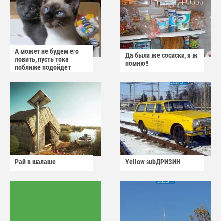
А может не будем его
Да были же сосиски, я ж
ловить, пусть тока
помню!!
поближе подойдет
Рай в шалаше
Yellow subДРИЗИН