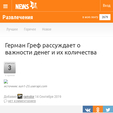
Вход
Развлечения
в мою ленту
2679
Лучшее
Горячее
Новое
Герман Греф рассуждает о
важности денег и их количества
отметили
3
в архиве
источник: sun1-25.userapi.com
Добавил
ramstor
14 Сентября 2019
нет комментариев