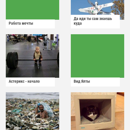
Да иди ты сам знаешь
Работа мечты
куда
Астерикс - начало
Вид Ялты