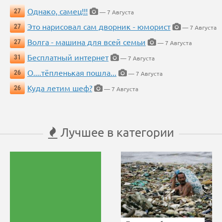
Однако, самец!!!
27
— 7 Августа
Это нарисовал сам дворник - юморист
27
— 7 Августа
Волга - машина для всей семьи
27
— 7 Августа
Бесплатный интернет
31
— 7 Августа
О....тёпленькая пошла...
26
— 7 Августа
Куда летим шеф?
26
— 7 Августа
Лучшее в категории