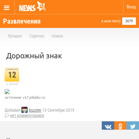
Вход
Развлечения
в мою ленту
2679
Лучшее
Горячее
Новое
Дорожный знак
отметили
12
в архиве
источник: cs7.pikabu.ru
Добавил
buzzim
13 Сентября 2019
нет комментариев