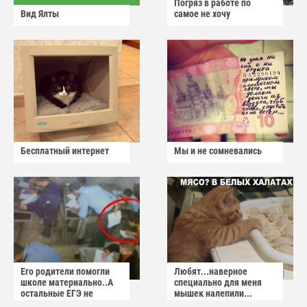
Погряз в работе по
Вид Ялты
самое не хочу
Бесплатный интернет
Мы и не сомневались
Его родители помогли
Любят...наверное
школе материально..А
специально для меня
остальные ЕГЭ не
мышек налепили...
сдадут