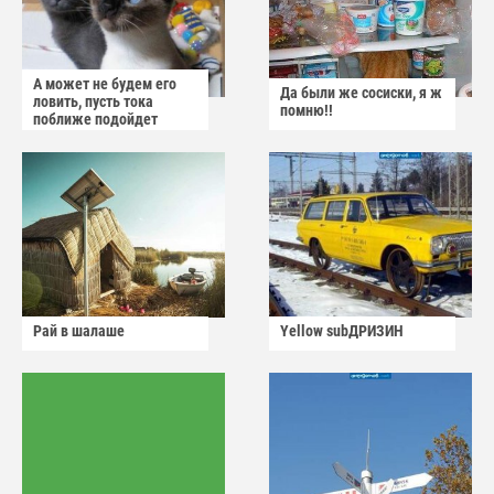
А может не будем его
Да были же сосиски, я ж
ловить, пусть тока
помню!!
поближе подойдет
Рай в шалаше
Yellow subДРИЗИН