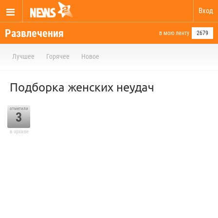
Вход
Развлечения
в мою ленту
2679
Лучшее
Горячее
Новое
Подборка женских неудач
отметили
3
в архиве