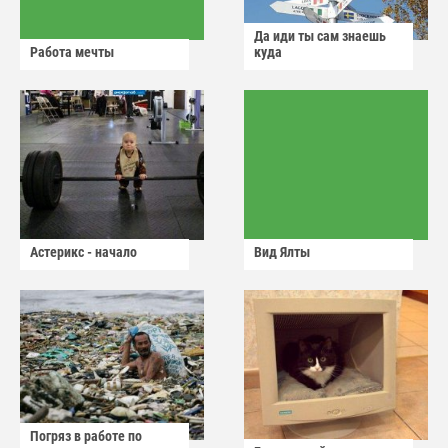
Да иди ты сам знаешь
Работа мечты
куда
Астерикс - начало
Вид Ялты
Погряз в работе по