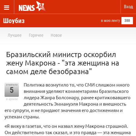
Вход
Шоубиз
в мою ленту
388
Лучшее
Горячее
Новое
Бразильский министр оскорбил
жену Макрона - "эта женщина на
самом деле безобразна"
Политика возмутило то, что СМИ слишком много
отметили
5
внимания уделяют комментариям бразильского
лидера Жаира Болсонару, ранее критиковавшего
в архиве
деятельность Эммануэля Макрона и внешность
его супруги, и не придают значения его достижениям и
успехам страны.
«Я вижу в газетах, что он назвал жену Макрона страшной.
Он действительно так сказал, и это правда — эта женщина