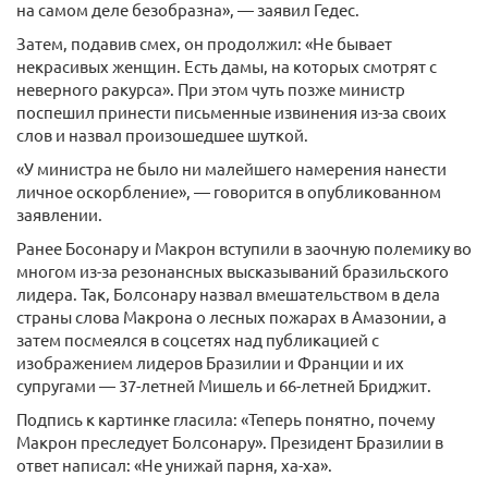
на самом деле безобразна», — заявил Гедес.
Затем, подавив смех, он продолжил: «Не бывает
некрасивых женщин. Есть дамы, на которых смотрят с
неверного ракурса». При этом чуть позже министр
поспешил принести письменные извинения из-за своих
слов и назвал произошедшее шуткой.
«У министра не было ни малейшего намерения нанести
личное оскорбление», — говорится в опубликованном
заявлении.
Ранее Босонару и Макрон вступили в заочную полемику во
многом из-за резонансных высказываний бразильского
лидера. Так, Болсонару назвал вмешательством в дела
страны слова Макрона о лесных пожарах в Амазонии, а
затем посмеялся в соцсетях над публикацией с
изображением лидеров Бразилии и Франции и их
супругами — 37-летней Мишель и 66-летней Бриджит.
Подпись к картинке гласила: «Теперь понятно, почему
Макрон преследует Болсонару». Президент Бразилии в
ответ написал: «Не унижай парня, ха-ха».