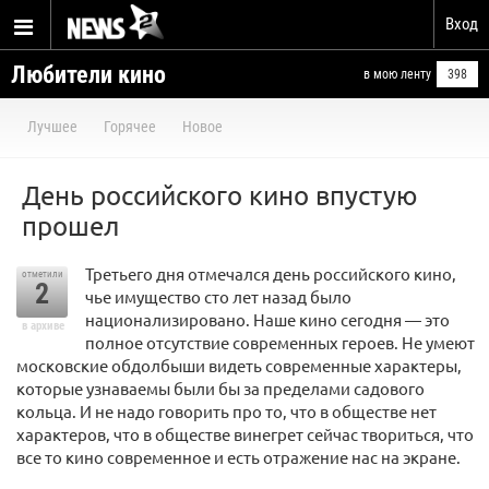
Вход
Любители кино
в мою ленту
398
Лучшее
Горячее
Новое
День российского кино впустую
прошел
Третьего дня отмечался день российского кино,
отметили
2
чье имущество сто лет назад было
национализировано. Наше кино сегодня — это
в архиве
полное отсутствие современных героев. Не умеют
московские обдолбыши видеть современные характеры,
которые узнаваемы были бы за пределами садового
кольца. И не надо говорить про то, что в обществе нет
характеров, что в обществе винегрет сейчас твориться, что
все то кино современное и есть отражение нас на экране.