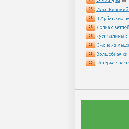
Отчий дом
25
—
Илья Великий
25
В Арбатских п
25
Лодка с ветло
25
Куст малины с
25
Смена жильцо
25
Волшебная си
25
Интерьер рест
25