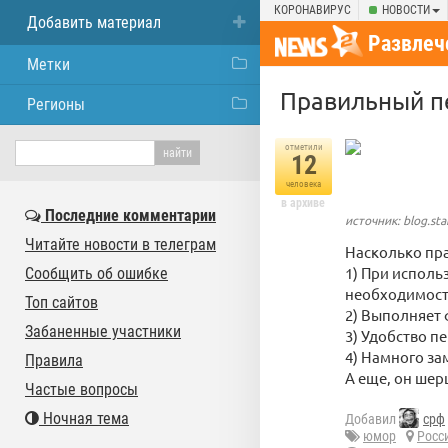
КОРОНАВИРУС
НОВОСТИ
Добавить материал
Развлеч
Метки
Правильный пе
Регионы
отметили
12
человека
в архиве
Последние комментарии
источник: blog.sta
Читайте новости в телеграм
Насколько пр
1) При исполь
Сообщить об ошибке
необходимост
Топ сайтов
2) Выполняет
Забаненные участники
3) Удобство п
4) Намного за
Правила
А еще, он шер
Частые вопросы
Ночная тема
Добавил
срф
юмор
Росс