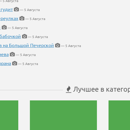
 5 Августа
 гудит
— 5 Августа
ереулках
— 5 Августа
й
— 5 Августа
 бабочкой
— 5 Августа
в на Большой Печерской
— 5 Августа
нева
— 5 Августа
орана
— 5 Августа
Лучшее в катего