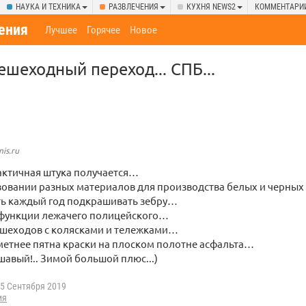
НАУКА И ТЕХНИКА
РАЗВЛЕЧЕНИЯ
КУХНЯ NEWS2
КОММЕНТАРИ
ения
Лучшее
Горячее
Новое
шеходный переход... СПБ...
nis.ru
актичная штука получается…
зовании разных материалов для производства белых и черных 
ь каждый год подкрашивать зебру…
 функции лежачего полицейского…
ешеходов с колясками и тележками…
метнее пятна краски на плоском полотне асфальта…
шавый!.. Зимой большой плюс...)
5 Сентября 2019
ия