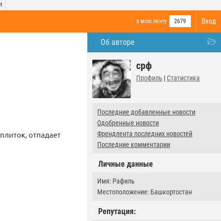
И
Вход
в мою ленту
2679
Об авторе
срф
Профиль
|
Статистика
Последние добавленные новости
Одобренные новости
плиток, отпадает
Френдлента последних новостей
Последние комментарии
Личные данные
Имя: Рафиль
Местоположение: Башкортостан
Репутация: