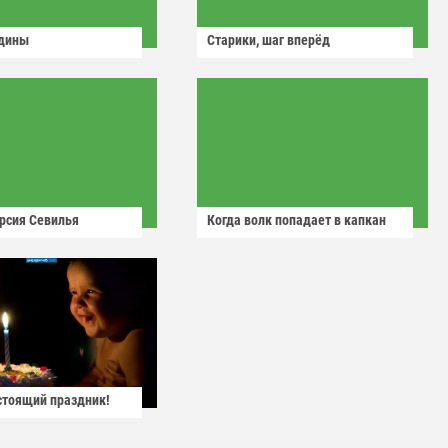
одины
Старики, шаг вперёд
рсия Севилья
Когда волк попадает в капкан
астоящий праздник!