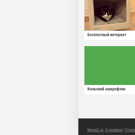
Бесплатный интернет
Кольский ашкрофтин
News2.ru
:
О сервисе
|
Стат