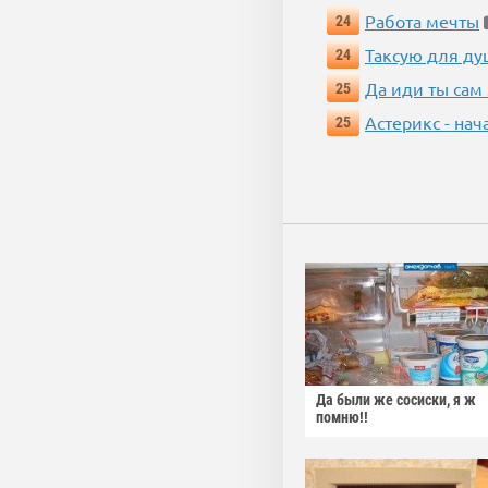
Работа мечты
24
Таксую для душ
24
Да иди ты сам
25
Астерикс - нач
25
Да были же сосиски, я ж
помню!!