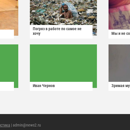
Погряз в работе по самое не
хочу
Мы и не с
Иван Чернов
Зримая м
истика
| admin@news2.ru