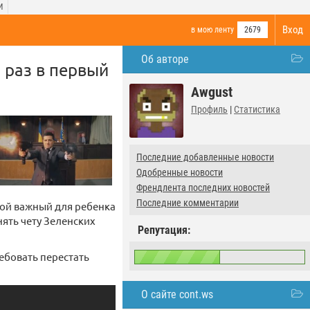
И
Вход
в мою ленту
2679
Об авторе
 раз в первый
Awgust
Профиль
|
Статистика
Последние добавленные новости
Одобренные новости
Френдлента последних новостей
Последние комментарии
кой важный для ребенка
нять чету Зеленских
Репутация:
ебовать перестать
О сайте cont.ws