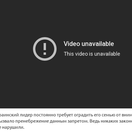
аинский лидер постоянно требует оградить его семью от вни
ызвало пренебрежение данным запретом. Ведь никаких закон
е нарушили.