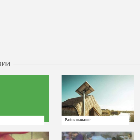
рии
Рай в шалаше