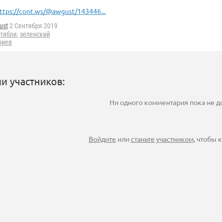
ttps://cont.ws/@awgust/143446...
ust
2 Сентября 2019
нтября
,
зеленский
риев
и участников:
Ни одного комментария пока не 
Войдите
или
станьте участником
, чтобы