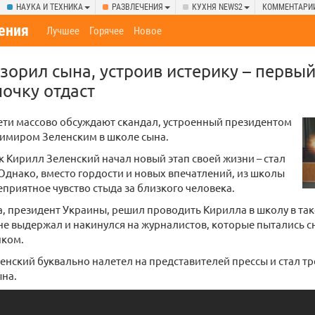
НАУКА И ТЕХНИКА
РАЗВЛЕЧЕНИЯ
КУХНЯ NEWS2
КОММЕНТАРИ
ения
Лучшее
Горячее
Новое
зорил сына, устроив истерику – первый
ночку отдаст
ети массово обсуждают скандал, устроенный президентом
имиром Зеленским в школе сына.
 Кирилл Зеленский начал новый этап своей жизни – стал
днако, вместо гордости и новых впечатлений, из школы
еприятное чувство стыда за близкого человека.
, президент Украины, решил проводить Кирилла в школу в та
не выдержал и накинулся на журналистов, которые пытались с
нком.
нский буквально налетел на представителей прессы и стал тр
ына.