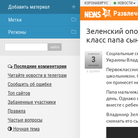
КОРОНАВИРУС
НОВОСТИ
Добавить материал
Развлеч
Метки
Зеленский опо
Регионы
класс папа сы
Социальные с
отметили
3
Украины Влад
Последние комментарии
человека
Первоклассник
в архиве
Читайте новости в телеграм
школьником. О
он принесет н
Сообщить об ошибке
Папа мальчика
Топ сайтов
день. Однако 
Забаненные участники
вместе с ребе
Правила
Владимир Зеле
Частые вопросы
снимать его с
Ночная тема