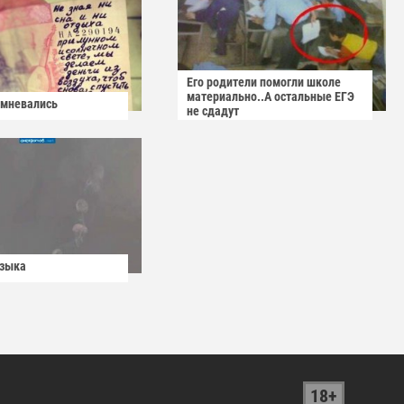
Его родители помогли школе
материально..А остальные ЕГЭ
омневались
не сдадут
узыка
18+