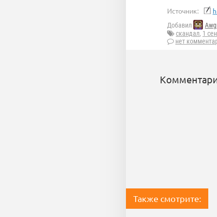
Источник:
h
Добавил
Awg
скандал
,
1 се
нет коммента
Комментари
Также смотрите: