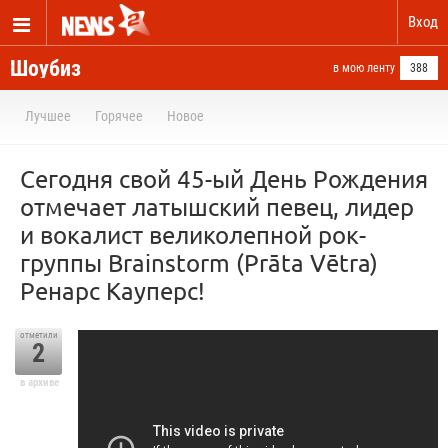
Вход
Шоубиз
в мою ленту
388
Лучшее
Горячее
Новое
Сегодня свой 45-ый День Рождения
отмечает латышский певец, лидер
и вокалист великолепной рок-
группы Brainstorm (Prāta Vētra)
Ренарс Кауперс!
отметили
2
в архиве