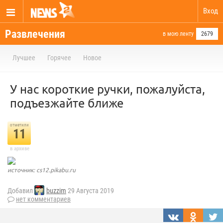
Вход
Развлечения
в мою ленту
2679
Лучшее
Горячее
Новое
У нас короткие ручки, пожалуйста,
подъезжайте ближе
отметили
11
в архиве
источник: cs12.pikabu.ru
Добавил
buzzim
29 Августа 2019
нет комментариев