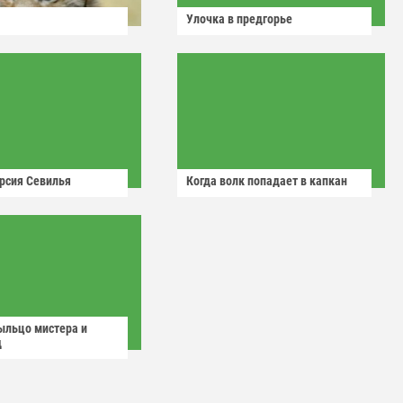
Улочка в предгорье
рсия Севилья
Когда волк попадает в капкан
ыльцо мистера и
д