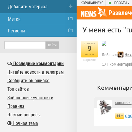
КОРОНАВИРУС
НОВОСТИ
Добавить материал
Развлеч
Метки
У меня есть "п
Регионы
отметили
9
Добавил
Ник
человек
в архиве
Последние комментарии
1 комментари
Читайте новости в телеграм
Сообщить об ошибке
Комментари
Топ сайтов
Забаненные участники
comander
Правила
Частые вопросы
gag
14
Ночная тема