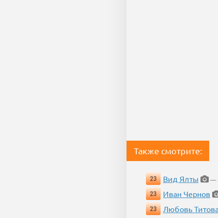
Также смотрите:
Вид Ялты
23
— 4
Иван Чернов
23
Любовь Титов
23