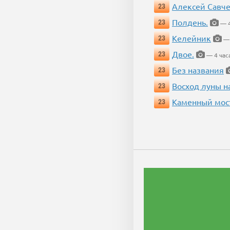
Алексей Савч
23
Полдень.
23
— 4
Келейник
23
— 
Двое.
23
— 4 час
Без названия
23
Восход луны н
23
Каменный мос
23