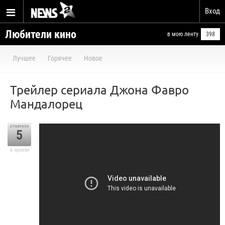
Вход
Любители кино
в мою ленту
398
Лучшее
Горячее
Новое
Трейлер сериала Джона Фавро
Мандалорец
отметили
5
в архиве