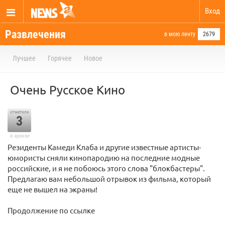
Вход
Развлечения
в мою ленту
2679
Лучшее
Горячее
Новое
Очень Русское Кино
отметили
3
в архиве
Резиденты Камеди Клаба и другие известные артисты-
юмористы сняли кинопародию на последние модные
российские, и я не побоюсь этого слова "блокбастеры".
Предлагаю вам небольшой отрывок из фильма, который
еще не вышел на экраны!
Продолжение по ссылке