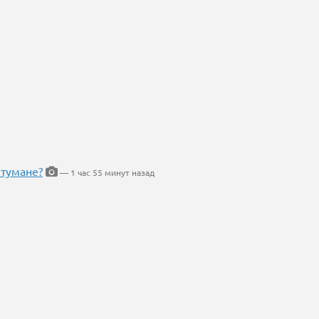
 тумане?
— 1 час 55 минут назад