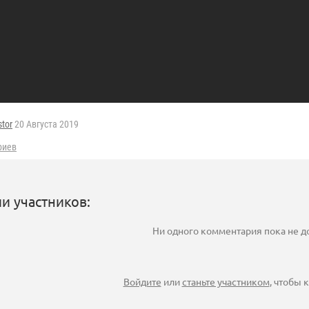
tor
20 Августа 2019
риев
и участников:
Ни одного комментария пока не 
Войдите
или
станьте участником
, чтобы