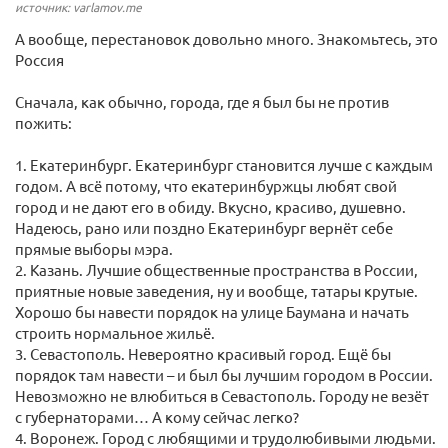
источник: varlamov.me
А вообще, перестановок довольно много. Знакомьтесь, это
Россия
Сначала, как обычно, города, где я был бы не против
пожить:
1. Екатеринбург. Екатеринбург становится лучше с каждым
годом. А всё потому, что екатеринбуржцы любят свой
город и не дают его в обиду. Вкусно, красиво, душевно.
Надеюсь, рано или поздно Екатеринбург вернёт себе
прямые выборы мэра.
2. Казань. Лучшие общественные пространства в России,
приятные новые заведения, ну и вообще, татары крутые.
Хорошо бы навести порядок на улице Баумана и начать
строить нормальное жильё.
3. Севастополь. Невероятно красивый город. Ещё бы
порядок там навести – и был бы лучшим городом в России.
Невозможно не влюбиться в Севастополь. Городу не везёт
с губернаторами… А кому сейчас легко?
4. Воронеж. Город с любящими и трудолюбивыми людьми.