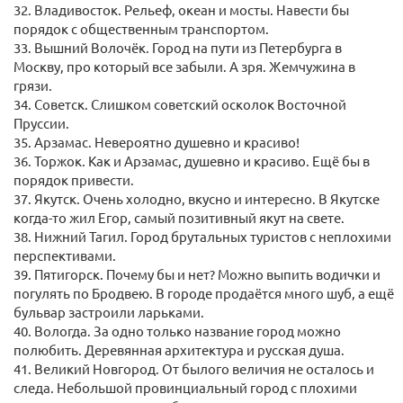
32. Владивосток. Рельеф, океан и мосты. Навести бы
порядок с общественным транспортом.
33. Вышний Волочёк. Город на пути из Петербурга в
Москву, про который все забыли. А зря. Жемчужина в
грязи.
34. Советск. Слишком советский осколок Восточной
Пруссии.
35. Арзамас. Невероятно душевно и красиво!
36. Торжок. Как и Арзамас, душевно и красиво. Ещё бы в
порядок привести.
37. Якутск. Очень холодно, вкусно и интересно. В Якутске
когда-то жил Егор, самый позитивный якут на свете.
38. Нижний Тагил. Город брутальных туристов с неплохими
перспективами.
39. Пятигорск. Почему бы и нет? Можно выпить водички и
погулять по Бродвею. В городе продаётся много шуб, а ещё
бульвар застроили ларьками.
40. Вологда. За одно только название город можно
полюбить. Деревянная архитектура и русская душа.
41. Великий Новгород. От былого величия не осталось и
следа. Небольшой провинциальный город с плохими