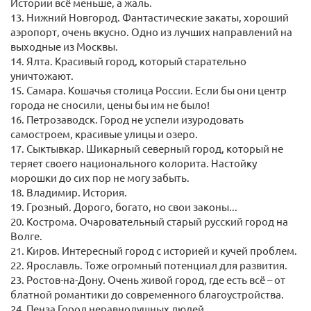
Истории всё меньше, а жаль.
13. Нижний Новгород. Фантастические закаты, хороший
аэропорт, очень вкусно. Одно из лучших направлений на
выходные из Москвы.
14. Ялта. Красивый город, который старательно
уничтожают.
15. Самара. Кошачья столица России. Если бы они центр
города не сносили, цены бы им не было!
16. Петрозаводск. Город не успели изуродовать
самостроем, красивые улицы и озеро.
17. Сыктывкар. Шикарный северный город, который не
теряет своего национального колорита. Настойку
морошки до сих пор не могу забыть.
18. Владимир. История.
19. Грозный. Дорого, богато, но свои законы...
20. Кострома. Очаровательный старый русский город на
Волге.
21. Киров. Интересный город с историей и кучей проблем.
22. Ярославль. Тоже огромный потенциал для развития.
23. Ростов-на-Дону. Очень живой город, где есть всё – от
блатной романтики до современного благоустройства.
24. Пенза Город неравнодушных людей.