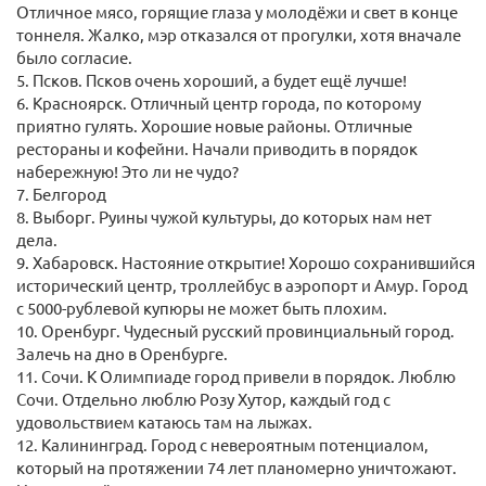
Отличное мясо, горящие глаза у молодёжи и свет в конце
тоннеля. Жалко, мэр отказался от прогулки, хотя вначале
было согласие.
5. Псков. Псков очень хороший, а будет ещё лучше!
6. Красноярск. Отличный центр города, по которому
приятно гулять. Хорошие новые районы. Отличные
рестораны и кофейни. Начали приводить в порядок
набережную! Это ли не чудо?
7. Белгород
8. Выборг. Руины чужой культуры, до которых нам нет
дела.
9. Хабаровск. Настояние открытие! Хорошо сохранившийся
исторический центр, троллейбус в аэропорт и Амур. Город
с 5000-рублевой купюры не может быть плохим.
10. Оренбург. Чудесный русский провинциальный город.
Залечь на дно в Оренбурге.
11. Сочи. К Олимпиаде город привели в порядок. Люблю
Сочи. Отдельно люблю Розу Хутор, каждый год с
удовольствием катаюсь там на лыжах.
12. Калининград. Город с невероятным потенциалом,
который на протяжении 74 лет планомерно уничтожают.