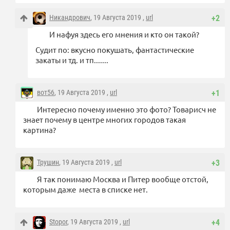
Никандрович
, 19 Августа 2019 ,
url
+2
И нафуя здесь его мнения и кто он такой?
Судит по: вкусно покушать, фантастические
закаты и тд. и тп.......
вот56
, 19 Августа 2019 ,
url
+1
Интересно почему именно это фото? Товарисч не
знает почему в центре многих городов такая
картина?
Трушин
, 19 Августа 2019 ,
url
+3
Я так понимаю Москва и Питер вообще отстой,
которым даже места в списке нет.
Stopor
, 19 Августа 2019 ,
url
+4