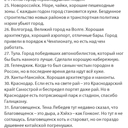
25. Новороссийск. Море, чайки, хорошие пешеходные
зоны. С каждым годом город становится хуже. Бездумное
строительство новых районов и транспортная политика
мэрии убьют город.
26. Волгоград. Великий город на Волге. Хорошая
архитектура, хороший аэропорт, отличные бары. Город
привели в порядок к Чемпионату, но есть над чем
работать.
27. Тула. Город победивших автомобилистов, который мог
бы быть намного лучше. Сделали хорошую набережную.
28. Геленджик. Когда-то был самым чистым городом в
России, но в последнее время дела идут всё хуже.
29. Ханты-Мансийск. Хорошая архитектура и мамонты.
30. Краснодар. Если есть на свете рай – это Краснодарский
край! Самострой и беспредел портят даже рай. Но в
Краснодаре есть потрясающий парк и стадион, спасибо
Галицкому.
31. Благовещенск. Тема Лебедев тут недавно сказал, что
Благовещенск – это дыра, а Хэйхэ – как Гонконг. Но тут я не
соглашусь. Благовещенск хоть и староват, но он гораздо
душевнее китайской погремушки.