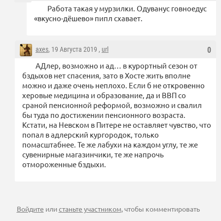
Работа такая у мурзилки. Одуванус говноедус
«вкусно-дёшево» пипл схавает.
axes
, 19 Августа 2019 ,
url
0
АДлер, возможно и ад… в курортный сезон от
бздыхов нет спасения, зато в Хосте жить вполне
можно и даже очень неплохо. Если б не откровенно
херовые медицина и образование, да и ВВП со
сраной пенсионной реформой, возможно и свалил
бы туда по достижении пенсионного возраста.
Кстати, на Невском в Питере не оставляет чувство, что
попал в адлерский кургородок, только
помасштабнее. Те же лабухи на каждом углу, те же
сувенирные магазинчики, те же напрочь
отмороженные бздыхи.
Войдите
или
станьте участником
, чтобы комментировать