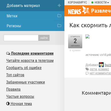
КОРОНАВИРУС
НОВОСТИ
Добавить материал
Развлеч
Метки
Как скормить 
Регионы
отметили
2
человека
в архиве
Последние комментарии
источник: cs10.pik
Читайте новости в телеграм
Добавил
buz
Сообщить об ошибке
дети
,
комикс
нет коммента
Топ сайтов
Забаненные участники
Правила
Комментари
Частые вопросы
Ночная тема