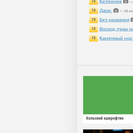
Келейник
10
— 
Двое.
10
— 38 ми
Без названия
10
Восход луны н
10
Каменный мос
10
Кольский ашкрофтин