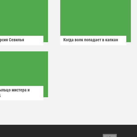
рсия Севилья
Когда волк попадает в капкан
ыльцо мистера и
д