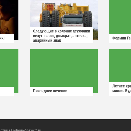
Следующие в колонне грузовики
везут: насос, домкрат, аптечка,
ик!
Фермин Га
аварийный знак
Летнее кр
Последнее печенье
миссис Ву
истика
| admin@news2.ru