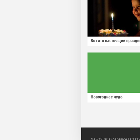
Вот это настоящий праздн
Новогоднее чудо
News2.ru
:
О сервисе
|
Стат