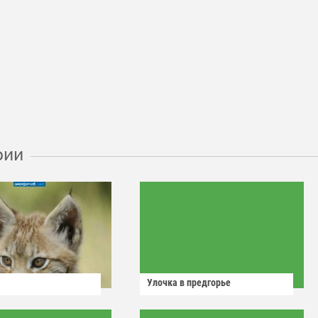
рии
Улочка в предгорье