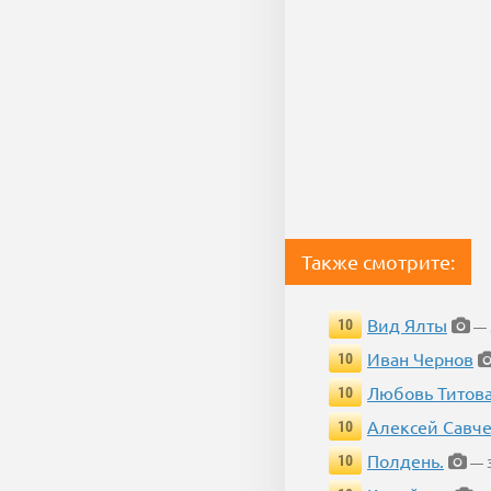
Также смотрите:
Вид Ялты
10
— 
Иван Чернов
10
Любовь Титов
10
Алексей Савч
10
Полдень.
10
— 3