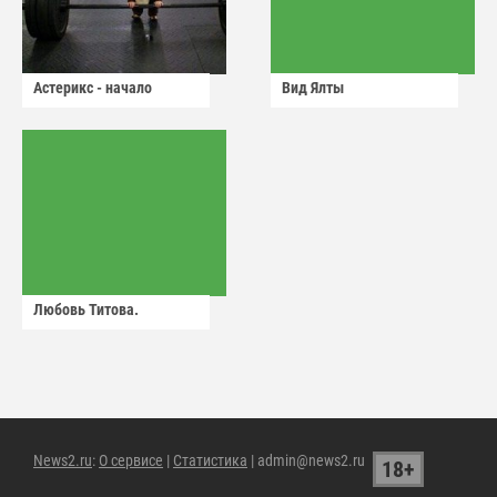
Астерикс - начало
Вид Ялты
Любовь Титова.
News2.ru
:
О сервисе
|
Статистика
| admin@news2.ru
18+