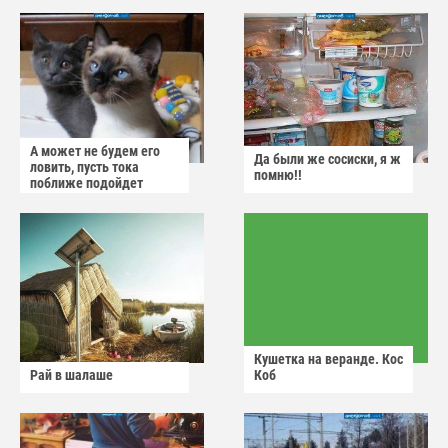
А может не будем его
Да были же сосиски, я ж
ловить, пусть тока
помню!!
поближе подойдет
Кушетка на веранде. Кос
Рай в шалаше
Коб