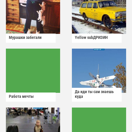
Мурашки забегали
Yellow subДРИЗИН
Да иди ты сам знаешь
Работа мечты
куда