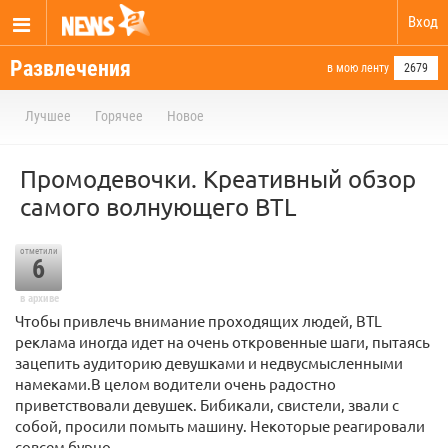
Вход
Развлечения
в мою ленту
2679
Лучшее
Горячее
Новое
Промодевочки. Креативный обзор
самого волнующего BTL
отметили
6
в архиве
Чтобы привлечь внимание проходящих людей, BTL
реклама иногда идет на очень откровенные шаги, пытаясь
зацепить аудиторию девушками и недвусмысленными
намеками.В целом водители очень радостно
приветствовали девушек. Бибикали, свистели, звали с
собой, просили помыть машину. Некоторые реагировали
совсем бурно.