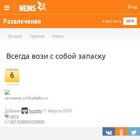
Вход
Развлечения
в мою ленту
2679
Лучшее
Горячее
Новое
Всегда вози с собой запаску
отметили
6
в архиве
источник: cs10.pikabu.ru
Добавил
buzzim
11 Августа 2019
авто
нет комментариев