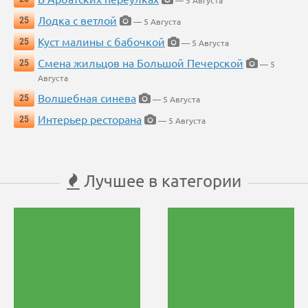
— 5 Августа
Лодка с ветлой
25
— 5 Августа
Куст малины с бабочкой
25
— 5 Августа
Смена жильцов на Большой Печерской
25
— 5
Августа
Волшебная синева
25
— 5 Августа
Интерьер ресторана
25
— 5 Августа
Лучшее в категории