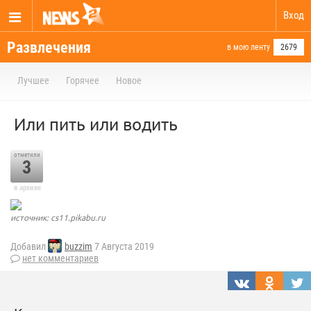
Вход
Развлечения
в мою ленту
2679
Лучшее
Горячее
Новое
Или пить или водить
отметили
3
в архиве
источник: cs11.pikabu.ru
Добавил
buzzim
7 Августа 2019
нет комментариев