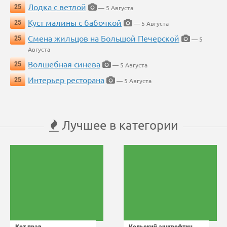
Лодка с ветлой
25
— 5 Августа
Куст малины с бабочкой
25
— 5 Августа
Смена жильцов на Большой Печерской
25
— 5
Августа
Волшебная синева
25
— 5 Августа
Интерьер ресторана
25
— 5 Августа
Лучшее в категории