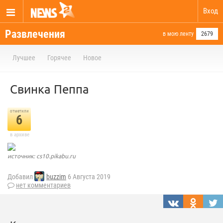
Вход
Развлечения
в мою ленту
2679
Лучшее
Горячее
Новое
Свинка Пеппа
отметили
6
в архиве
источник: cs10.pikabu.ru
Добавил
buzzim
6 Августа 2019
нет комментариев