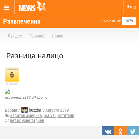
Вход
Развлечения
в мою ленту
2679
Лучшее
Горячее
Новое
Разница налицо
отметили
6
в архиве
источник: cs10.pikabu.ru
Добавил
buzzim
5 Августа 2019
капитан америка
,
marvel
,
мстители
нет комментариев