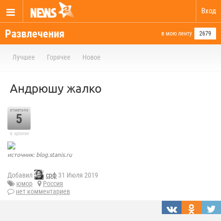
Вход
Развлечения
в мою ленту
2679
Лучшее
Горячее
Новое
Андрюшу жалко
отметили
5
в архиве
источник: blog.stanis.ru
Добавил
срф
31 Июля 2019
юмор
Россия
нет комментариев