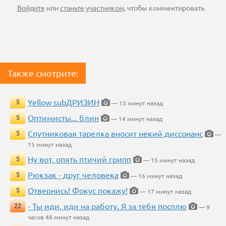
Войдите
или
станьте участником
, чтобы комментировать
Также смотрите:
Yellow subДРИЗИН
5
— 13 минут назад
Оптимисты... блин
5
— 14 минут назад
Спутниковая тарелка вносит некий диссонанс
5
—
15 минут назад
Ну вот, опять птичий грипп
5
— 15 минут назад
Рюкзак - друг человека
5
— 16 минут назад
Отвернись! Фокус покажу!
5
— 17 минут назад
- Ты иди, иди на работу. Я за тебя посплю
22
— 9
часов 48 минут назад