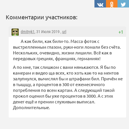
Комментарии участников:
dmitryk1
, 31 Июля 2019 ,
url
+1
А как били, как били-то. Масса фоток с
выстрелленным глазом, руки-ноги ломали без счёта.
Нескольких, очевидно, жизни лишили. Всё как в
передовых грециях, франциях, германиях!
А по мне, так слишком с вами нянькаются. Я бы по
камерам и видео ща всех, кто хоть как-то на ментов
залупнулся, вычислял бы и штрафами бил. Причём не
в тыщщу, а процентов в 300 от ежемесячного
потребления по всем картам. А следующий такой
прокол оценил бы уже процентов в 3000. А с этих
денег ещё и премии служивым выписал.
Дополнительные.