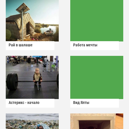
Рай в шалаше
Работа мечты
Астерикс - начало
Вид Ялты