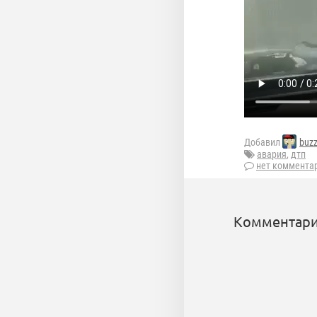
Добавил
buz
авария
,
дтп
нет коммента
Комментари