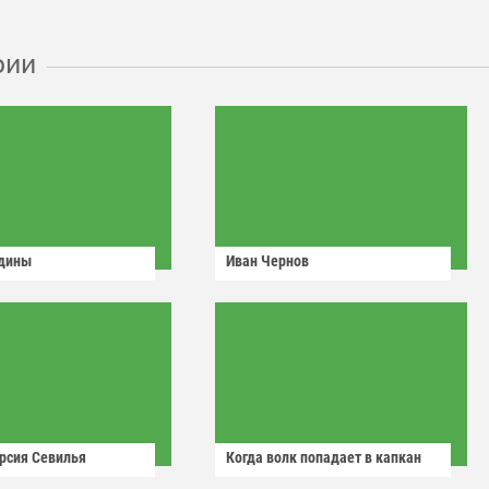
рии
одины
Иван Чернов
рсия Севилья
Когда волк попадает в капкан