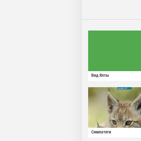
Вид Ялты
Симпатяги