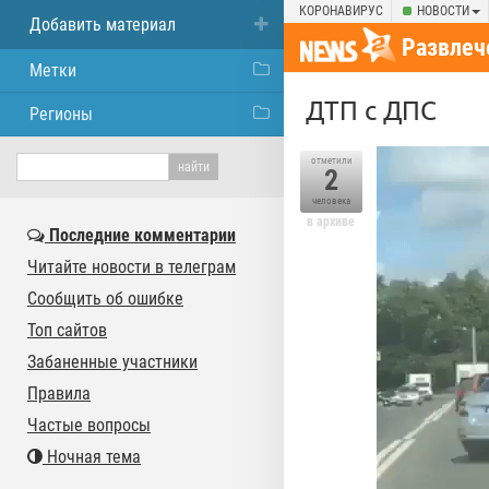
КОРОНАВИРУС
НОВОСТИ
Добавить материал
Развлеч
Метки
ДТП с ДПС
Регионы
отметили
2
человека
в архиве
Последние комментарии
Читайте новости в телеграм
Сообщить об ошибке
Топ сайтов
Забаненные участники
Правила
Частые вопросы
Ночная тема