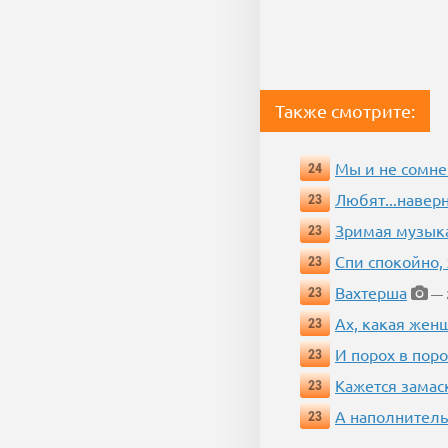
Также смотрите:
Мы и не сомне
24
Любят...навер
23
Зримая музык
23
Спи спокойно, 
23
Вахтерша
23
— 2
Ах, какая жен
23
И порох в поро
23
Кажется замас
23
А наполнитель
23