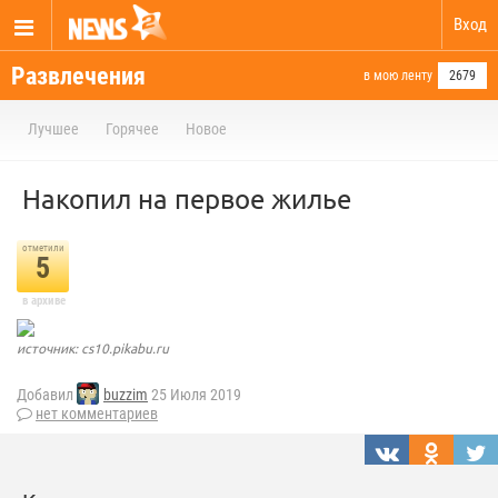
Вход
Развлечения
в мою ленту
2679
Лучшее
Горячее
Новое
Накопил на первое жилье
отметили
5
в архиве
источник: cs10.pikabu.ru
Добавил
buzzim
25 Июля 2019
нет комментариев