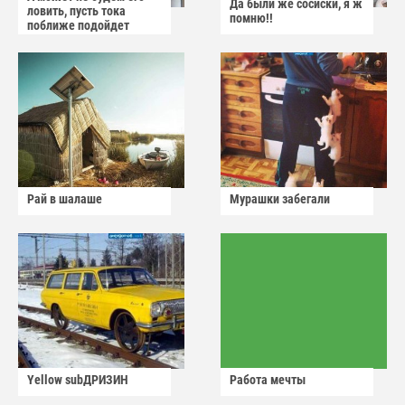
Да были же сосиски, я ж
ловить, пусть тока
помню!!
поближе подойдет
Рай в шалаше
Мурашки забегали
Yellow subДРИЗИН
Работа мечты