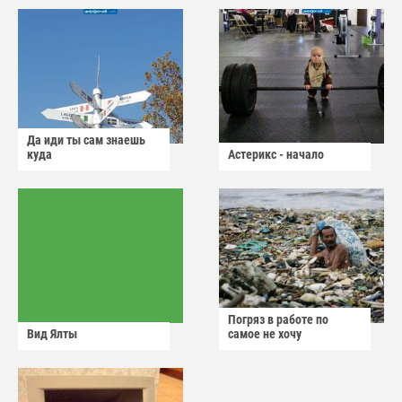
Да иди ты сам знаешь
куда
Астерикс - начало
Погряз в работе по
Вид Ялты
самое не хочу