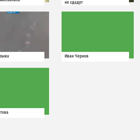
не сдадут
узыка
Иван Чернов
това