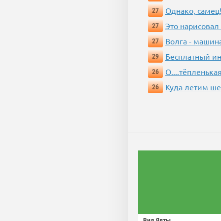
Однако, самец!
27
Это нарисовал
27
Волга - машин
27
Бесплатный ин
29
О....тёпленькая
26
Куда летим ш
26
Вид Ялты