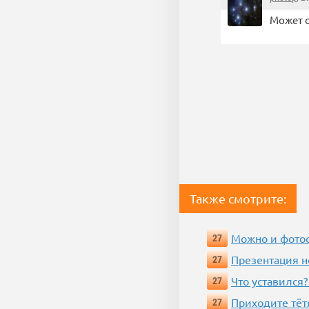
Может 
Также смотрите:
Можно и фотос
27
Презентация 
27
Что уставился?
27
Приходите тёт
27