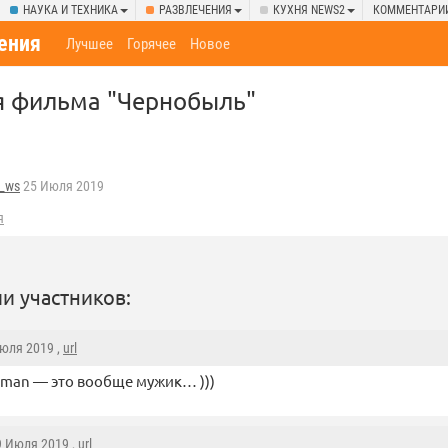
НАУКА И ТЕХНИКА
РАЗВЛЕЧЕНИЯ
КУХНЯ NEWS2
КОММЕНТАРИ
ения
Лучшее
Горячее
Новое
я фильма "Чернобыль"
g_ws
25 Июля 2019
я
и участников:
Июля 2019 ,
url
ldman — это вообще мужик… )))
9 Июля 2019 ,
url