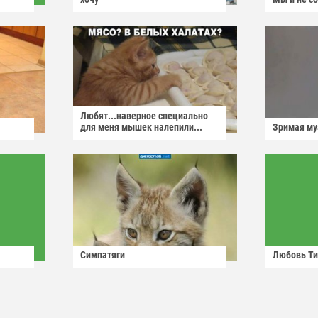
Любят...наверное специально
для меня мышек налепили...
Зримая м
Симпатяги
Любовь Ти