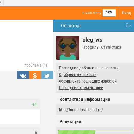
И
Вход
в мою ленту
2679
Об авторе
oleg_ws
Профиль
|
Статистика
проблема (1)
Последние добавленные новости
Одобренные новости
Френдлента последних новостей
Последние комментарии
Контактная информация
+1
http://forum.losinkanet.ru/
Репутация:
0