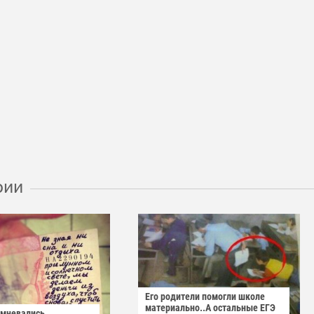
рии
Его родители помогли школе
материально..А остальные ЕГЭ
омневались