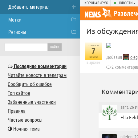
КОРОНАВИРУС
НОВОСТИ
Добавить материал
Развлеч
Метки
Из обсуждени
Регионы
отметили
7
Добавил
ole
человек
в архиве
Последние комментарии
2 комментари
Читайте новости в телеграм
Сообщить об ошибке
Комментари
Топ сайтов
Забаненные участники
sant
, 26 
Правила
Ella Fe
Частые вопросы
Ночная тема
pitetop
, 2