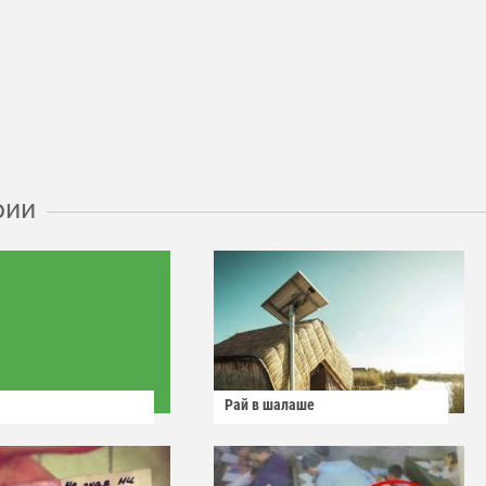
рии
Рай в шалаше