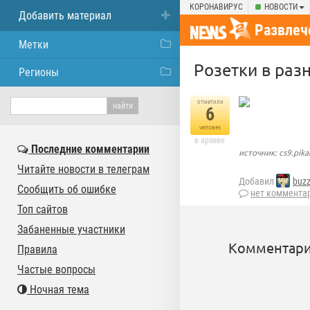
КОРОНАВИРУС
НОВОСТИ
Добавить материал
Развлеч
Метки
Розетки в раз
Регионы
отметили
6
человек
в архиве
Последние комментарии
источник: cs9.pika
Читайте новости в телеграм
Добавил
buz
Сообщить об ошибке
нет коммента
Топ сайтов
Забаненные участники
Комментари
Правила
Частые вопросы
Ночная тема