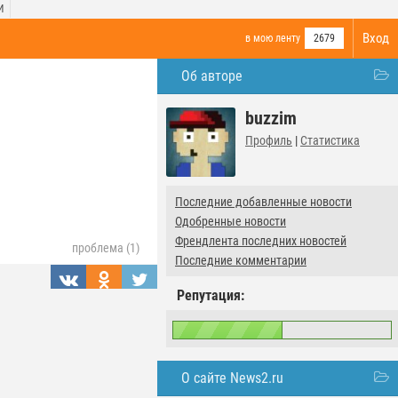
И
Вход
в мою ленту
2679
Об авторе
buzzim
Профиль
|
Статистика
Последние добавленные новости
Одобренные новости
Френдлента последних новостей
проблема (1)
Последние комментарии
Репутация:
О сайте News2.ru