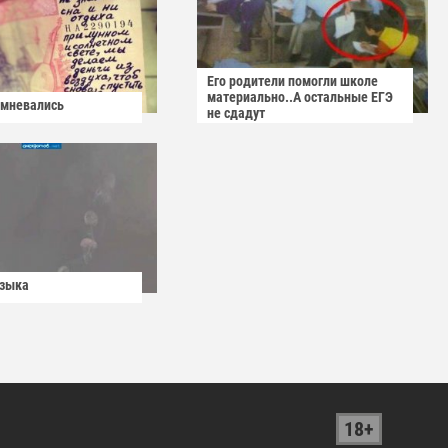
Его родители помогли школе
материально..А остальные ЕГЭ
омневались
не сдадут
узыка
18+