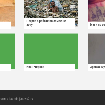
Погряз в работе по самое не
хочу
Мы и не с
Иван Чернов
Зримая м
истика
| admin@news2.ru