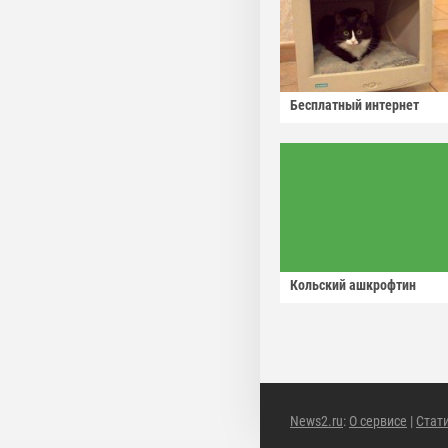
Бесплатный интернет
Кольский ашкрофтин
News2.ru
:
О сервисе
|
Стат