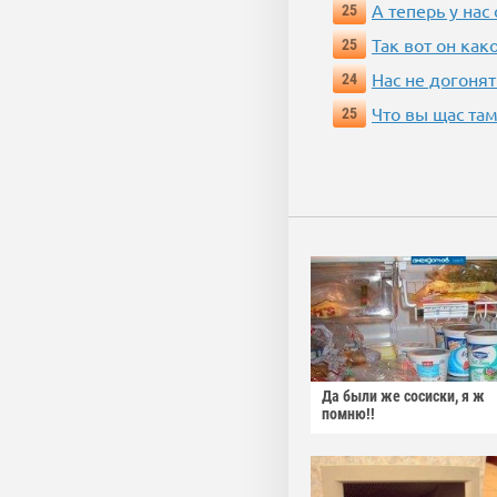
А теперь у нас
25
Так вот он ка
25
Нас не догонят
24
Что вы щас там
25
Да были же сосиски, я ж
помню!!