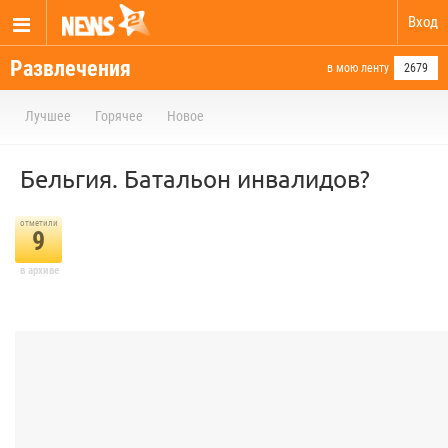
Вход
Развлечения
в мою ленту
2679
Лучшее
Горячее
Новое
Бельгия. Батальон инвалидов?
отметили
9
в архиве