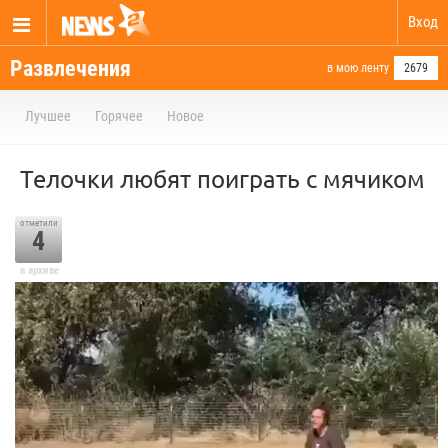
Вход
Развлечения
в мою ленту
2679
Лучшее
Горячее
Новое
Телочки любят поиграть с мячиком
отметили
4
в архиве