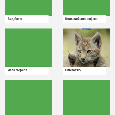
Вид Ялты
Кольский ашкрофтин
Иван Чернов
Симпатяги